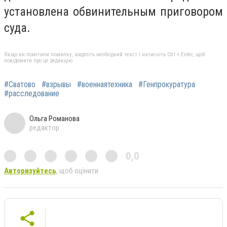
установлена ​​обвинительным приговором
суда.
Якщо ви помітили помилку, виділіть необхідний текст і натисніть Ctrl + Enter, щоб
повідомити про це редакцію
#Сватово
#взрывы
#военнаятехника
#Генпрокуратура
#расследование
Ольга Романова
редактор
0,0
Авторизуйтесь
, щоб оцінити