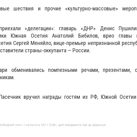
овые шествия и прочие «культурно-массовые» меро
приехали «делегации»: главарь «ДНР» Денис Пушили
лики Южная Осетия Анатолий Бибилов, врио главы н
етия Сергей Меняйло, вице-премьер непризнанной респу
дставители страны-оккупанта — России.
ари обменивались помпезными речами, презентами, 
никам.
Пасечник вручил награды гостям из РФ, Южной Осетии
бхідний текст і натисніть Ctrl + Enter, щоб повідомити про це редакцію