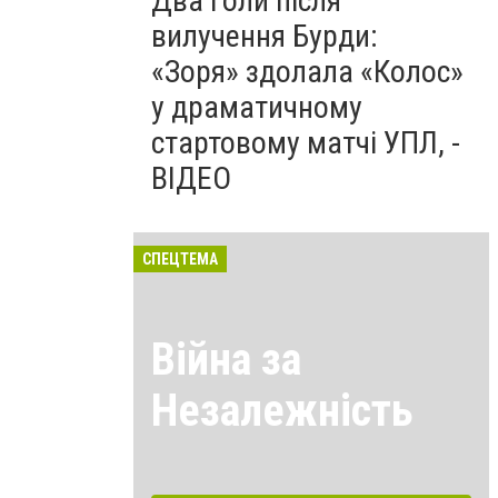
Два голи після
вилучення Бурди:
«Зоря» здолала «Колос»
у драматичному
стартовому матчі УПЛ, -
ВІДЕО
СПЕЦТЕМА
Війна за
Незалежність