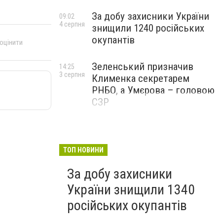
За добу захисники України
09:02
4 серпня
знищили 1240 російських
окупантів
 оцінити
Зеленський призначив
14:25
3 серпня
Клименка секретарем
РНБО, а Умєрова – головою
СЗР
ТОП НОВИНИ
За добу захисники
України знищили 1340
російських окупантів