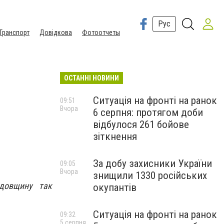
Рус
Транспорт
Довідкова
Фотоотчеты
ОСТАННІ НОВИНИ
Ситуація на фронті на ранок
09:51
Вчора
6 серпня: протягом доби
відбулося 261 бойове
зіткнення
За добу захисники України
09:05
Вчора
знищили 1330 російських
одовщину так
окупантів
Ситуація на фронті на ранок
09:32
5 серпня