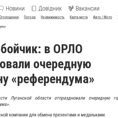
Новини
Довідник
Вакансии
Оголошення
Погода
Недвижимость
Карта міста
Авто / Мото
ума»
бойчик: в ОРЛО
овали очередную
ну «референдума»
сти Луганской области отпраздновали очередную г
ума».
сной компании для обмена презентами и медальками.