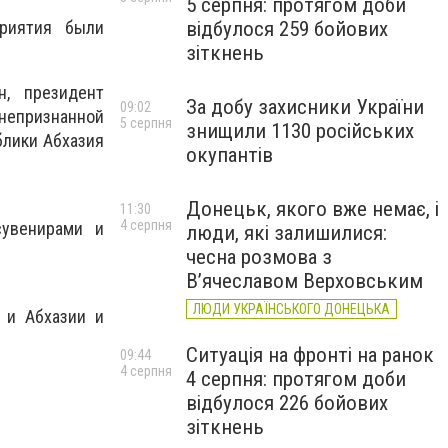
5 серпня: протягом доби
відбулося 259 бойових
приятия были
зіткнень
н, президент
За добу захисники України
09:02
епризнанной
5 серпня
знищили 1130 російських
блики Абхазия
окупантів
Донецьк, якого вже немає, і
11:30
4 серпня
сувенирами и
люди, які залишилися:
чесна розмова з
В’ячеславом Верховським
ЛЮДИ УКРАЇНСЬКОГО ДОНЕЦЬКА
 и Абхазии и
Ситуація на фронті на ранок
09:44
4 серпня
4 серпня: протягом доби
відбулося 226 бойових
зіткнень