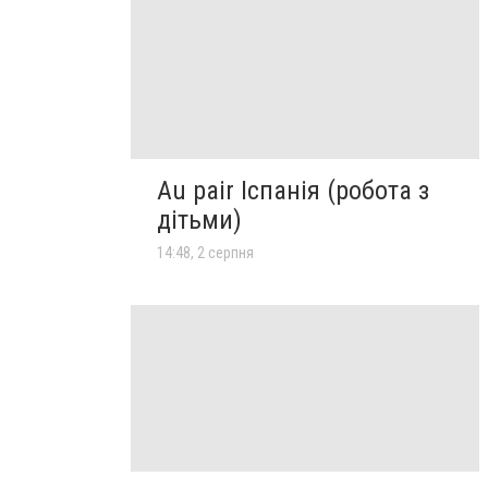
Au pair Іспанія (робота з
дітьми)
14:48, 2 серпня