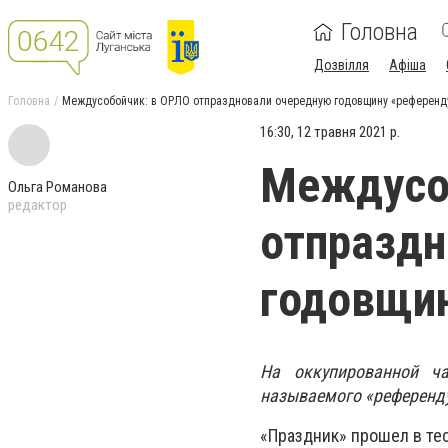
Головна
Дозвілля
Афіша
Головна
Междусобойчик: в ОРЛО отпраздновали очередную годовщину «референд
16:30, 12 травня 2021 р.
Междусо
Ольга Романова
редактор
отпраздн
годовщи
На оккупированной ча
называемого «референд
«Праздник» прошел в те