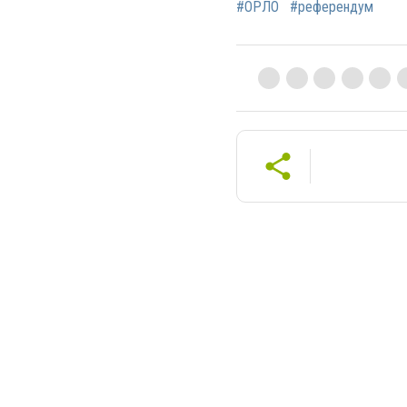
#ОРЛО
#референдум