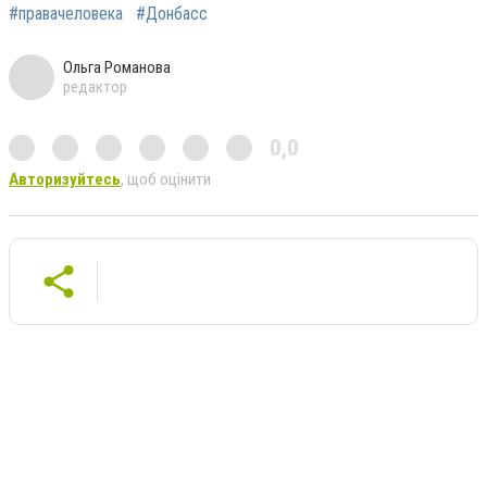
#правачеловека
#Донбасс
Ольга Романова
редактор
0,0
Авторизуйтесь
, щоб оцінити