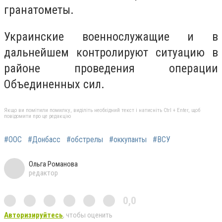
гранатометы.
Украинские военнослужащие и в
дальнейшем контролируют ситуацию в
районе проведения операции
Объединенных сил.
Якщо ви помітили помилку, виділіть необхідний текст і натисніть Ctrl + Enter, щоб
повідомити про це редакцію
#ООС
#Донбасс
#обстрелы
#оккупанты
#ВСУ
Ольга Романова
редактор
0,0
Авторизируйтесь
, чтобы оценить