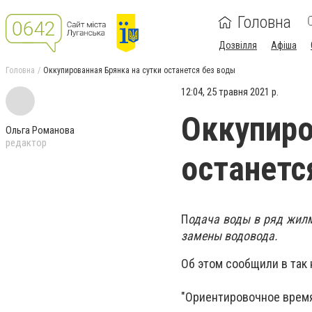
Головна
Дозвілля
Афіша
Головна
Оккупированная Брянка на сутки останется без воды
12:04, 25 травня 2021 р.
Оккупиро
Ольга Романова
редактор
останетс
П
одача воды в ряд жилм
замены водовода.
Об этом сообщили в так
"Ориентировочное время 