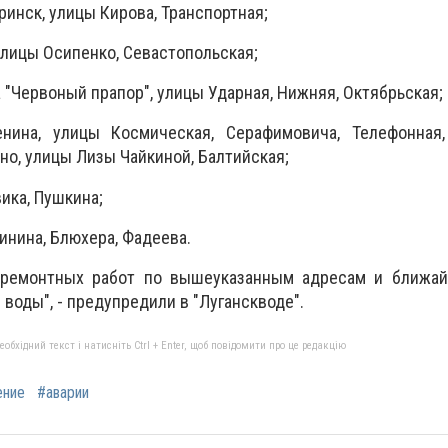
оринск, улицы Кирова, Транспортная;
улицы Осипенко, Севастопольская;
а "Червоный прапор", улицы Ударная, Нижняя, Октябрьская;
енина, улицы Космическая, Серафимовича, Телефонная,
но, улицы Лизы Чайкиной, Балтийская;
ика, Пушкина;
линина, Блюхера, Фадеева.
 ремонтных работ по вышеуказанным адресам и ближа
воды", - предупредили в "Луганскводе".
бхідний текст і натисніть Ctrl + Enter, щоб повідомити про це редакцію
ение
#аварии