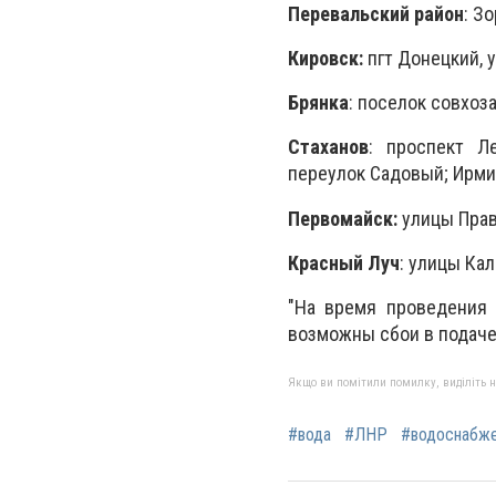
Перевальский район
: З
Кировск:
пгт Донецкий, 
Брянка
: поселок совхоз
Стаханов
: проспект Л
переулок Садовый; Ирми
Первомайск:
улицы Прав
Красный Луч
: улицы Ка
"На время проведения
возможны сбои в подаче 
Якщо ви помітили помилку, виділіть нео
#вода
#ЛНР
#водоснабж