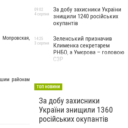
За добу захисники України
09:02
4 серпня
знищили 1240 російських
окупантів
 Мопровская,
Зеленський призначив
14:25
3 серпня
Клименка секретарем
РНБО, а Умєрова – головою
СЗР
йшим районам
ТОП НОВИНИ
За добу захисники
України знищили 1360
російських окупантів