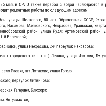
 25 мая, в ОРЛО также перебои с водой наблюдаются в 
водят ремонтные работы по следующим адресам:
он: улицы Шелкового, 50 лет Образования СССР; Жовт
го, Нахимова, Маяковского, Некрасова, Уральская, кварт
еннобродский район: улица Рудя; Артемовский район: у
1-й Береговой;
раснодон, улица Некрасова, 2-й переулок Некрасова;
селок городского типа (пгт) Ленина, улица Изотова; Лутуг
: село Раевка, пгт Лотиково, улица Гоголя;
ского, переулок Литвинова;
рская, Гагарина, Блюхера;
на, Энтузиастов;