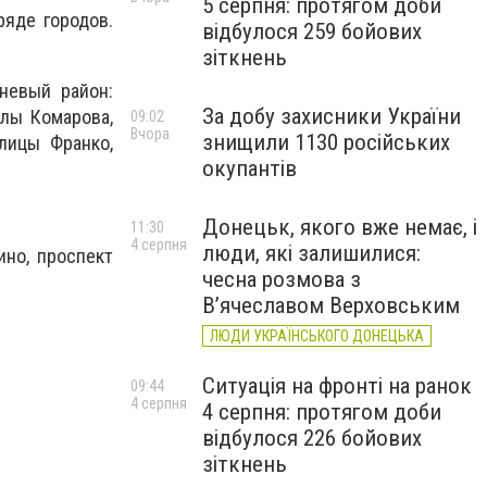
5 серпня: протягом доби
ряде городов.
відбулося 259 бойових
зіткнень
невый район:
За добу захисники України
алы Комарова,
09:02
Вчора
знищили 1130 російських
лицы Франко,
окупантів
Донецьк, якого вже немає, і
11:30
4 серпня
люди, які залишилися:
ино, проспект
чесна розмова з
В’ячеславом Верховським
ЛЮДИ УКРАЇНСЬКОГО ДОНЕЦЬКА
Ситуація на фронті на ранок
09:44
4 серпня
4 серпня: протягом доби
відбулося 226 бойових
зіткнень