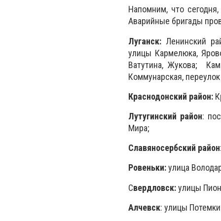
Напомним, что сегодня,
Аварийные бригады про
Луганск:
Ленинский рай
улицы Кармелюка, Ярово
Ватутина, Жукова; Кам
Коммунарская, переулок 
Краснодонский район:
К
Лутугинский район
: по
Мира;
Славяносербский район
Ровеньки:
улица Володар
С
вердловск:
улицы Пионе
Алчевск
: улицы Потемки