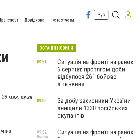
Рус
Транспорт
Довідкова
Фотоотчеты
ОСТАННІ НОВИНИ
ки
Ситуація на фронті на ранок
09:51
6 серпня: протягом доби
відбулося 261 бойове
зіткнення
26 мая, из-за
За добу захисники України
09:05
знищили 1330 російських
окупантів
щении.
Ситуація на фронті на ранок
09:32
Вчора