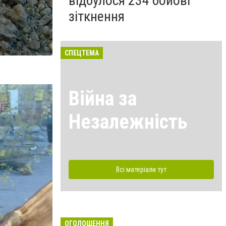
відбулося 234 бойові
зіткнення
СПЕЦТЕМА
Війна за
Незалежність
Всі матеріали тут
ОГОЛОШЕННЯ