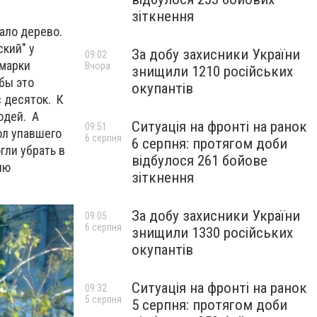
зіткнення
ало дерево.
кий" у
За добу захисники України
09:02
 марки
Вчора
знищили 1210 російських
 бы это
окупантів
 десяток. К
юдей. А
Ситуація на фронті на ранок
09:51
ол упавшего
6 серпня
6 серпня: протягом доби
гли убрать в
відбулося 261 бойове
ию
зіткнення
За добу захисники України
09:05
6 серпня
знищили 1330 російських
окупантів
Ситуація на фронті на ранок
09:32
5 серпня
5 серпня: протягом доби