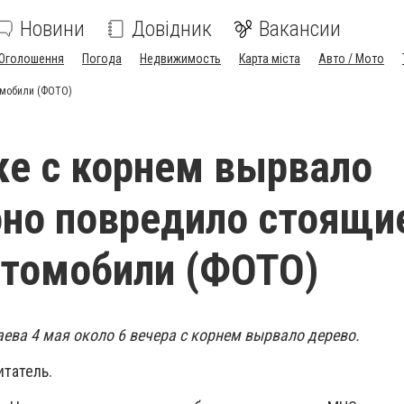
Новини
Довідник
Вакансии
Оголошення
Погода
Недвижимость
Карта міста
Авто / Мото
омобили (ФОТО)
ке с корнем вырвало
оно повредило стоящи
втомобили (ФОТО)
аева 4 мая около 6 вечера с корнем вырвало дерево.
итатель.