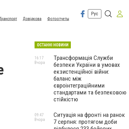
Рус
Транспорт
Довідкова
Фотоотчеты
ОСТАННІ НОВИНИ
Трансформація Служби
16:17
Вчора
безпеки України в умовах
е
екзистенційної війни:
баланс між
євроінтеграційними
стандартами та безпековою
стійкістю
Ситуація на фронті на ранок
09:47
Вчора
7 серпня: протягом доби
відбулося 233 бойових