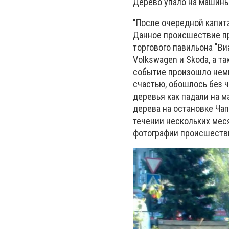
Дерево упало на машины
"После очередной капит
Данное происшествие пр
торгового павильона "В
Volkswagen и Skoda, а т
событие произошло немн
счастью, обошлось без 
деревья как падали на м
дерева на остановке Чап
течении нескольких меся
фотографии происшеств