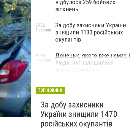
відбулося 259 бойових
зіткнень
За добу захисники України
09:02
5 серпня
знищили 1130 російських
окупантів
Донецьк, якого вже немає, і
11:30
4 серпня
люди, які залишилися:
чесна розмова з
В’ячеславом Верховським
ЛЮДИ УКРАЇНСЬКОГО ДОНЕЦЬКА
ТОП НОВИНИ
За добу захисники
України знищили 1470
російських окупантів