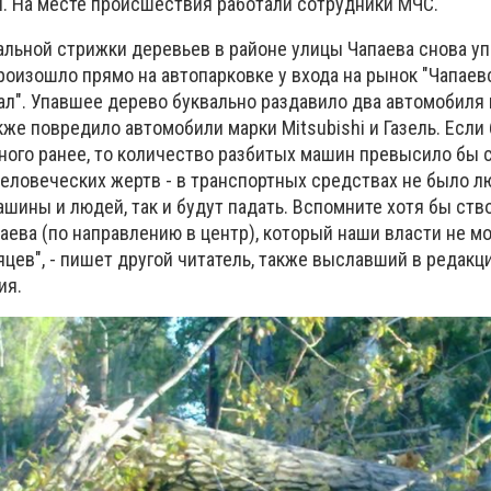
. На месте происшествия работали сотрудники МЧС.
альной стрижки деревьев в районе улицы Чапаева снова уп
оизошло прямо на автопарковке у входа на рынок "Чапаевс
иал". Упавшее дерево буквально раздавило два автомобиля
акже повредило автомобили марки Mitsubishi и Газель. Если
ого ранее, то количество разбитых машин превысило бы с
человеческих жертв - в транспортных средствах не было л
ашины и людей, так и будут падать. Вспомните хотя бы ств
аева (по направлению в центр), который наши власти не мо
цев", - пишет другой читатель, также выславший в редакц
ия.