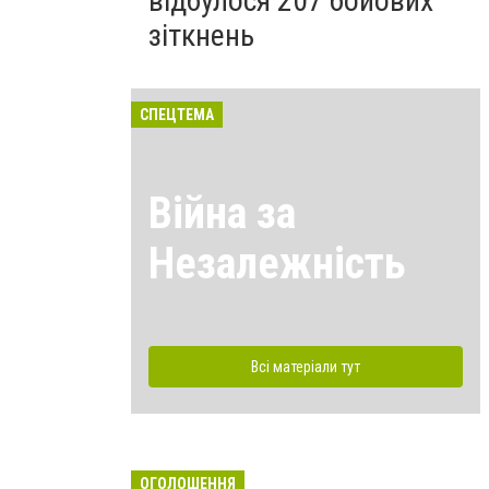
відбулося 207 бойових
зіткнень
СПЕЦТЕМА
Війна за
Незалежність
Всі матеріали тут
ОГОЛОШЕННЯ