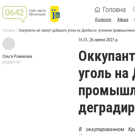
Головна
Дозвілля
Афіша
Головна
Оккупанты не смогут добывать уголь на Донбассе: угольная промышленно
16:31, 26 липня 2021 р.
Оккупант
Ольга Романова
редактор
уголь на
промышл
деградир
В оккупированном Кра