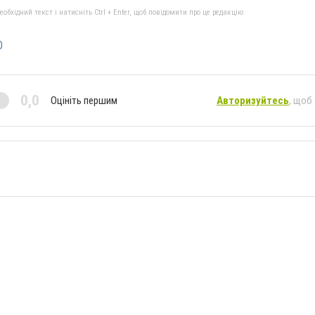
бхідний текст і натисніть Ctrl + Enter, щоб повідомити про це редакцію
О
0,0
Оцініть першим
Авторизуйтесь
, щоб