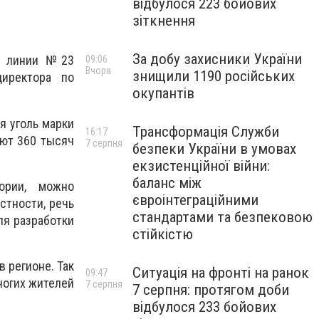
відбулося 223 бойових
зіткнення
За добу захисники України
ой линии №23
09:06
Вчора
знищили 1190 російських
директора по
окупантів
я уголь марки
Трансформація Служби
16:17
ают 360 тысяч
7 серпня
безпеки України в умовах
екзистенційної війни:
баланс між
тории, можно
євроінтеграційними
стности, речь
стандартами та безпековою
ля разработки
стійкістю
 регионе. Так
Ситуація на фронті на ранок
09:47
ногих жителей
7 серпня
7 серпня: протягом доби
відбулося 233 бойових