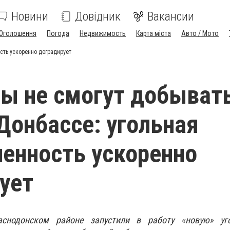
Новини
Довідник
Вакансии
Оголошення
Погода
Недвижимость
Карта міста
Авто / Мото
сть ускоренно деградирует
ы не смогут добыват
 Донбассе: угольная
енность ускоренно
ует
снодонском районе запустили в работу «новую» уг