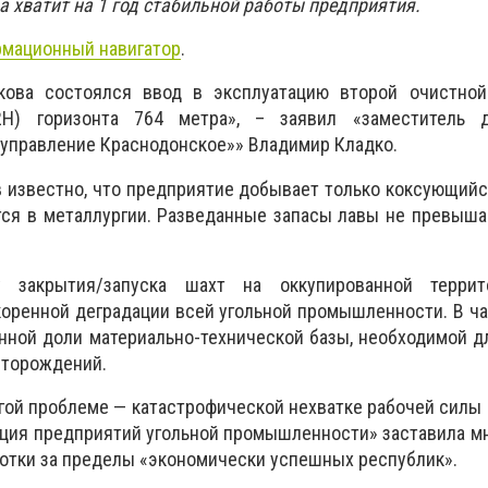
 хватит на 1 год стабильной работы предприятия.
мационный навигатор
.
кова состоялся ввод в эксплуатацию второй очистн
2H) горизонта 764 метра», – заявил «заместитель 
управление Краснодонское»» Владимир Кладко.
 известно, что предприятие добывает только коксующийс
тся в металлургии. Разведанные запасы лавы не превыш
у закрытия/запуска шахт на оккупированной терри
коренной деградации всей угольной промышленности. В ча
нной доли материально-технической базы, необходимой д
сторождений.
гой проблеме — катастрофической нехватке рабочей силы в
ция предприятий угольной промышленности» заставила м
отки за пределы «экономически успешных республик».