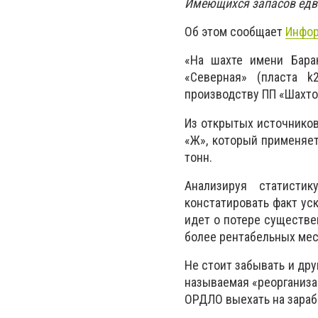
Имеющихся запасов едва
Об этом сообщает
Инфор
«На шахте имени Бара
«Северная» (пласта k
производству ПП «Шахто
Из открытых источников
«Ж», который применяе
тонн.
Анализируя статистик
констатировать факт ус
идет о потере существе
более рентабельных ме
Не стоит забывать и дру
называемая «реорганиза
ОРДЛО выехать на зараб