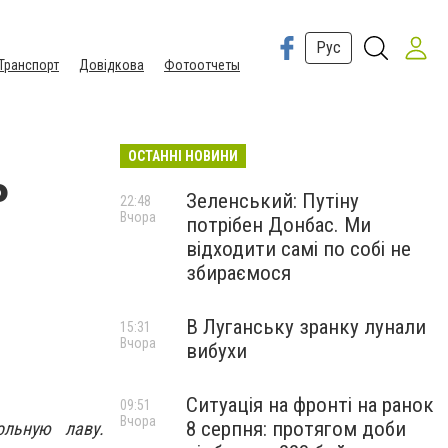
Рус
Транспорт
Довідкова
Фотоотчеты
ОСТАННІ НОВИНИ
ь
Зеленський: Путіну
22:48
Вчора
потрібен Донбас. Ми
відходити самі по собі не
збираємося
В Луганську зранку лунали
15:31
Вчора
вибухи
Ситуація на фронті на ранок
09:51
Вчора
8 серпня: протягом доби
ольную лаву.