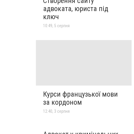
Створення сайту
адвоката, юриста під
ключ
10:49, 5 серпня
Курси французької мови
за кордоном
12:40, 3 серпня