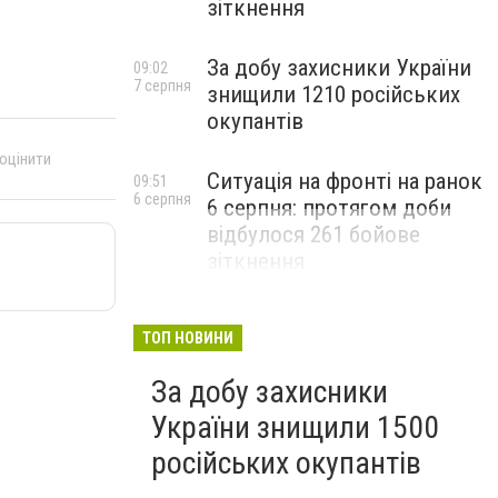
зіткнення
За добу захисники України
09:02
7 серпня
знищили 1210 російських
окупантів
 оцінити
Ситуація на фронті на ранок
09:51
6 серпня
6 серпня: протягом доби
відбулося 261 бойове
зіткнення
ТОП НОВИНИ
За добу захисники
України знищили 1500
російських окупантів