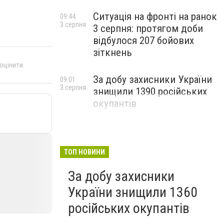
Ситуація на фронті на ранок
09:44
3 серпня
3 серпня: протягом доби
відбулося 207 бойових
зіткнень
 оцінити
За добу захисники України
09:01
3 серпня
знищили 1390 російських
окупантів
ТОП НОВИНИ
За добу захисники
України знищили 1360
російських окупантів