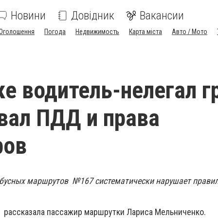
Новини
Довідник
Вакансии
Оголошення
Погода
Недвижимость
Карта міста
Авто / Мото
ке водитель-нелегал г
вал ПДД и права
ров
обусных маршрутов №167 систематически нарушает прави
 рассказала пассажир маршрутки Лариса Мельниченко.