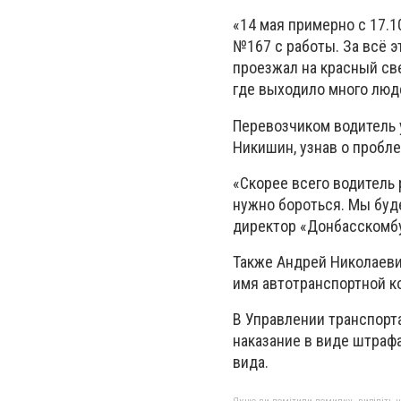
«14 мая примерно с 17.1
№167 с работы. За всё э
проезжал на красный св
где выходило много люд
Перевозчиком водитель 
Никишин, узнав о пробле
«Скорее всего водитель 
нужно бороться. Мы буд
директор «Донбасскомбу
Также Андрей Николаевич
имя автотранспортной к
В Управлении транспорта
наказание в виде штрафа
вида.