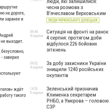
люди, які залишилися:
чесна розмова з
маршрутке
В’ячеславом Верховським
ию на дороге,
ли заранее и
ЛЮДИ УКРАЇНСЬКОГО ДОНЕЦЬКА
Ситуація на фронті на ранок
09:44
 Андрей
4 серпня
4 серпня: протягом доби
 не выходит.
відбулося 226 бойових
зіткнень
 безусловно,
 - заверил
За добу захисники України
09:02
4 серпня
знищили 1240 російських
 используют
окупантів
Зеленський призначив
егалов» ждёт
14:25
3 серпня
Клименка секретарем
работу такого
РНБО, а Умєрова – головою
СЗР