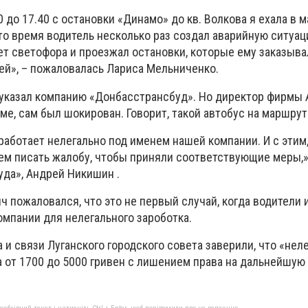
0 до 17.40 с остановки «Динамо» до кв. Волкова я ехала в 
то время водитель несколько раз создал аварийную ситуац
ет светофора и проезжал остановки, которые ему заказыва
ей», – пожаловалась Лариса Мельниченко.
указал компанию «Донбасстрансбуд». Но директор фирмы
ме, сам был шокирован. Говорит, такой автобус на маршрут
работает нелегально под именем нашей компании. И с этим,
ем писать жалобу, чтобы приняли соответствующие меры,»
да», Андрей Никишин .
 пожаловался, что это не первый случай, когда водители
омпании для нелегального зароботка.
 и связи Луганского городского совета заверили, что «нел
 от 1700 до 5000 гривен с лишением права на дальнейшую 