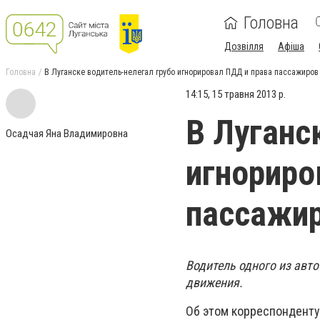
Головна
Дозвілля
Афіша
Головна
В Луганске водитель-нелегал грубо игнорировал ПДД и права пассажиров
14:15, 15 травня 2013 р.
В Луганс
Осадчая Яна Владимировна
игнориро
пассажи
Водитель одного из авт
движения.
Об этом корреспонденту