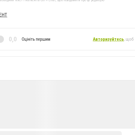
бхідний текст і натисніть Ctrl + Enter, щоб повідомити про це редакцію
ЕНТ
0,0
Оцініть першим
Авторизуйтесь
, щоб