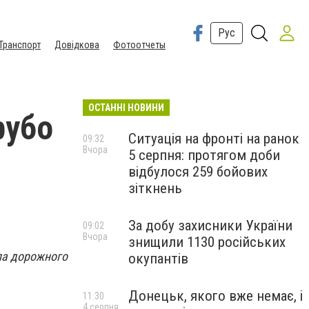
Рус
Транспорт
Довідкова
Фотоотчеты
ОСТАННІ НОВИНИ
рубо
Ситуація на фронті на ранок
09:32
Вчора
5 серпня: протягом доби
відбулося 259 бойових
зіткнень
За добу захисники України
09:02
Вчора
знищили 1130 російських
ла дорожного
окупантів
Донецьк, якого вже немає, і
11:30
4 серпня