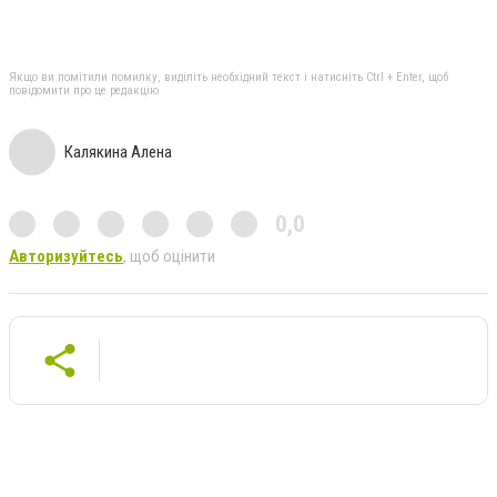
Якщо ви помітили помилку, виділіть необхідний текст і натисніть Ctrl + Enter, щоб
повідомити про це редакцію
Калякина Алена
0,0
Авторизуйтесь
, щоб оцінити