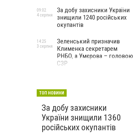
За добу захисники України
09:02
4 серпня
знищили 1240 російських
окупантів
Зеленський призначив
14:25
3 серпня
Клименка секретарем
РНБО, а Умєрова – головою
СЗР
ТОП НОВИНИ
За добу захисники
України знищили 1360
російських окупантів