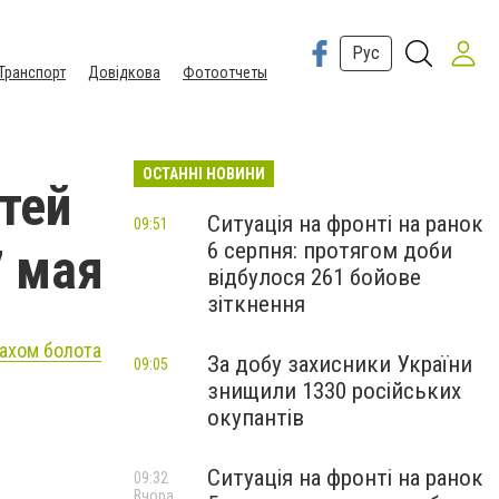
Рус
Транспорт
Довідкова
Фотоотчеты
ОСТАННІ НОВИНИ
тей
Ситуація на фронті на ранок
09:51
6 серпня: протягом доби
7 мая
відбулося 261 бойове
зіткнення
пахом болота
За добу захисники України
09:05
знищили 1330 російських
окупантів
Ситуація на фронті на ранок
09:32
Вчора