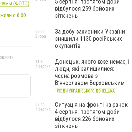
5 серпня: протягом доби
 чумы (ФОТО)
відбулося 259 бойових
жили с 6.00
зіткнень
За добу захисники України
09:02
Вчора
знищили 1130 російських
окупантів
 оцінити
Донецьк, якого вже немає, і
11:30
4 серпня
люди, які залишилися:
чесна розмова з
В’ячеславом Верховським
ЛЮДИ УКРАЇНСЬКОГО ДОНЕЦЬКА
Ситуація на фронті на ранок
09:44
4 серпня
4 серпня: протягом доби
відбулося 226 бойових
зіткнень