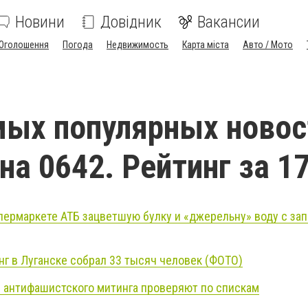
Новини
Довідник
Вакансии
Оголошення
Погода
Недвижимость
Карта міста
Авто / Мото
мых популярных новос
на 0642. Рейтинг за 1
пермаркете АТБ зацветшую булку и «джерельну» воду с за
г в Луганске собрал 33 тысяч человек (ФОТО)
в антифашистского митинга проверяют по спискам