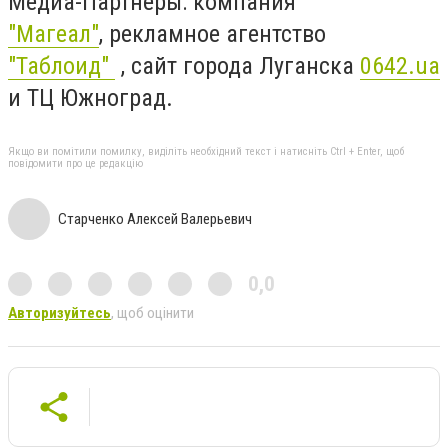
Медиа-Партнеры: компания
"Магеал"
, рекламное агентство
"Таблоид"
, сайт города Луганска
0642.ua
и ТЦ Южноград.
Якщо ви помітили помилку, виділіть необхідний текст і натисніть Ctrl + Enter, щоб
повідомити про це редакцію
Старченко Алексей Валерьевич
0,0
Авторизуйтесь
, щоб оцінити