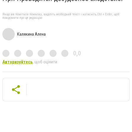
Якщо ви помітили помилку, виділіть необхідний текст і натисніть Ctrl + Enter, щоб
повідомити про це редакцію
Калякина Алена
0,0
Авторизуйтесь
, щоб оцінити