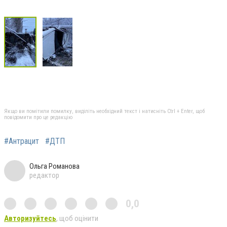
Якщо ви помітили помилку, виділіть необхідний текст і натисніть Ctrl + Enter, щоб
повідомити про це редакцію
#Антрацит
#ДТП
Ольга Романова
редактор
0,0
Авторизуйтесь
, щоб оцінити