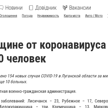
Новини
Довідник
Вакансии
Оголошення
Погода
Недвижимость
Карта міста
Авто / Мото
щине от коронавируса
0 человек
но 154 новых случая COVID-19 в Луганской области за ми
ще 10 больных.
тная военно-гражданская администрация.
заболеваний: Лисичанск – 23, Рубежное – 17, Северо
Белокуракинщина – три, Кременщина – 13, Марков