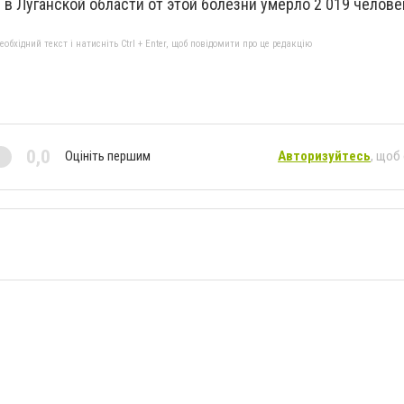
 в Луганской области от этой болезни умерло 2 019 челове
бхідний текст і натисніть Ctrl + Enter, щоб повідомити про це редакцію
0,0
Оцініть першим
Авторизуйтесь
, щоб