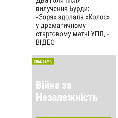
Два голи після
вилучення Бурди:
«Зоря» здолала «Колос»
у драматичному
стартовому матчі УПЛ, -
ВІДЕО
СПЕЦТЕМА
Війна за
Незалежність