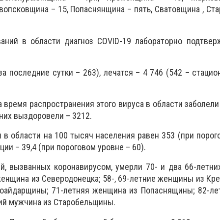
вопсковщина – 15, Попаснянщина – пять, Сватовщина , Ст
аний в области диагноз COVID-19 лабораторно подтвер
а последние сутки – 263), лечатся – 4 746 (542 – стацион
а время распространения этого вируса в области заболели
 них выздоровели – 3212.
 в области на 100 тысяч населения равен 353 (при порог
ции – 39,4 (при пороговом уровне – 60).
й, вызванных коронавирусом, умерли 70- и два 66-летн
женщина из Северодонецка; 58-, 69-летние женщины из Кр
оайдарщины; 71-летняя женщина из Попаснящины; 82-ле
ий мужчина из Старобельщины.