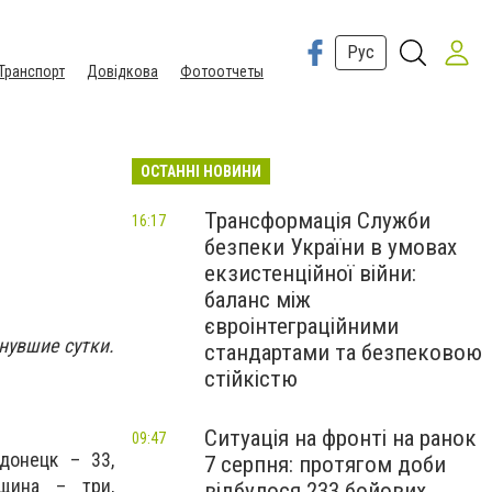
Рус
Транспорт
Довідкова
Фотоотчеты
ОСТАННІ НОВИНИ
Трансформація Служби
16:17
безпеки України в умовах
екзистенційної війни:
баланс між
євроінтеграційними
нувшие сутки.
стандартами та безпековою
стійкістю
Ситуація на фронті на ранок
09:47
донецк – 33,
7 серпня: протягом доби
щина – три,
відбулося 233 бойових