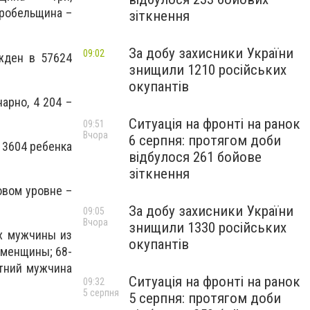
аробельщина –
зіткнення
За добу захисники України
09:02
жден в 57624
знищили 1210 російських
окупантів
арно, 4 204 –
Ситуація на фронті на ранок
09:51
Вчора
6 серпня: протягом доби
 3604 ребенка
відбулося 261 бойове
зіткнення
овом уровне –
За добу захисники України
09:05
Вчора
знищили 1330 російських
их мужчины из
окупантів
еменщины; 68-
тний мужчина
Ситуація на фронті на ранок
09:32
5 серпня
5 серпня: протягом доби