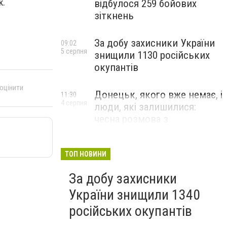
к.
відбулося 259 бойових
зіткнень
За добу захисники України
09:02
5 серпня
знищили 1130 російських
окупантів
 оцінити
Донецьк, якого вже немає, і
11:30
4 серпня
люди, які залишилися:
чесна розмова з
В’ячеславом Верховським
ЛЮДИ УКРАЇНСЬКОГО ДОНЕЦЬКА
ТОП НОВИНИ
За добу захисники
України знищили 1340
російських окупантів