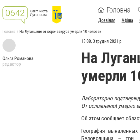
Головна
Дозвілля
Афіша
Головна
На Луганщине от коронавируса умерли 10 человек
13:08, 3 грудня 2021 р.
На Луган
Ольга Романова
редактор
умерли 1
Лабораторно подтвержде
От осложнений умерло е
Об этом сообщает облас
География выявленных 
Беловодщина – три, 