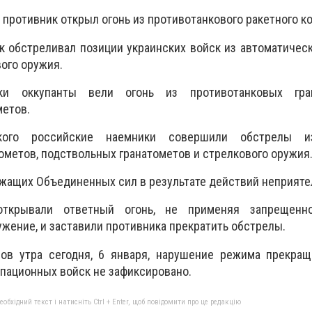
 противник открыл огонь из противотанкового ракетного к
 обстреливал позиции украинских войск из автоматичес
вого оружия.
ки оккупанты вели огонь из противотанковых гра
метов.
кого российские наемники совершили обстрелы и
ометов, подствольных гранатометов и стрелкового оружия
жащих Объединенных сил в результате действий неприятел
открывали ответный огонь, не применяя запрещенн
жение, и заставили противника прекратить обстрелы.
ов утра сегодня, 6 января, нарушение режима прекращ
пационных войск не зафиксировано.
бхідний текст і натисніть Ctrl + Enter, щоб повідомити про це редакцію