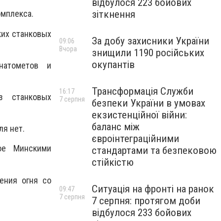
відбулося 223 бойових
зіткнення
омплекса.
ких станковых
За добу захисники України
09:06
Вчора
знищили 1190 російських
окупантів
натометов и
Трансформація Служби
16:17
з станковых
7 серпня
безпеки України в умовах
.
екзистенційної війни:
баланс між
я нет.
євроінтеграційними
ое Минскими
стандартами та безпековою
стійкістю
ения огня со
Ситуація на фронті на ранок
09:47
7 серпня
7 серпня: протягом доби
відбулося 233 бойових