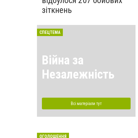
відбулося 207 бойових
зіткнень
СПЕЦТЕМА
Війна за
Незалежність
Всі матеріали тут
ОГОЛОШЕННЯ