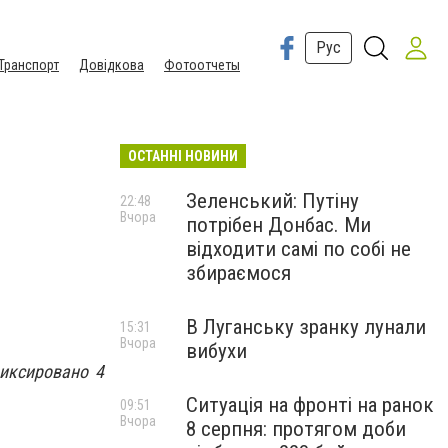
Рус
Транспорт
Довідкова
Фотоотчеты
ОСТАННІ НОВИНИ
Зеленський: Путіну
22:48
Вчора
потрібен Донбас. Ми
відходити самі по собі не
збираємося
В Луганську зранку лунали
15:31
Вчора
вибухи
фиксировано 4
Ситуація на фронті на ранок
09:51
Вчора
8 серпня: протягом доби