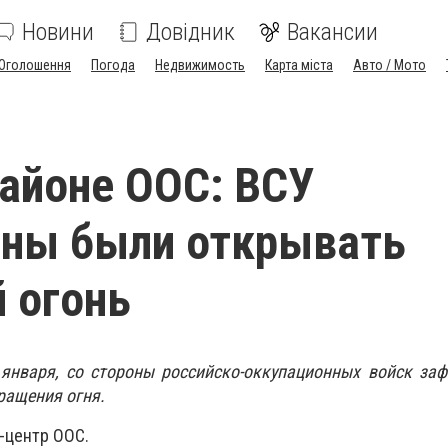
Новини
Довідник
Вакансии
Оголошення
Погода
Недвижимость
Карта міста
Авто / Мото
районе ООС: ВСУ
ны были открывать
 огонь
 января, со стороны российско-оккупационных войск за
ращения огня.
-центр ООС.