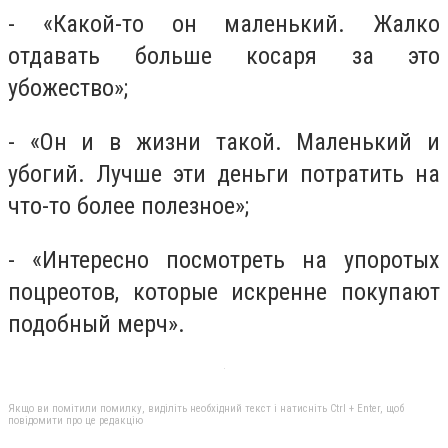
- «Какой-то он маленький. Жалко
отдавать больше косаря за это
убожество»;
- «Он и в жизни такой. Маленький и
убогий. Лучше эти деньги потратить на
что-то более полезное»;
- «Интересно посмотреть на упоротых
поцреотов, которые искренне покупают
подобный мерч».
Якщо ви помітили помилку, виділіть необхідний текст і натисніть Ctrl + Enter, щоб
повідомити про це редакцію