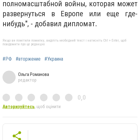
полномасштабной войны, которая может
развернуться в Европе или еще где-
нибудь", - добавил дипломат.
Якщо ви помітили помилку, виділіть необхідний текст і натисніть Ctrl + Enter, щоб
повідомити про це редакцію
#РФ
#вторжение
#Украина
Ольга Романова
редактор
0,0
Авторизуйтесь
, щоб оцінити