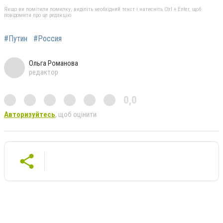
Якщо ви помітили помилку, виділіть необхідний текст і натисніть Ctrl + Enter, щоб
повідомити про це редакцію
#Путин
#Россия
Ольга Романова
редактор
0,0
Авторизуйтесь
, щоб оцінити