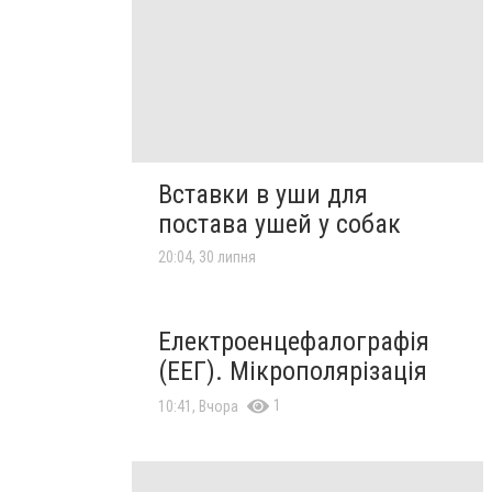
Вставки в уши для
постава ушей у собак
20:04, 30 липня
Електроенцефалографія
(ЕЕГ). Мікрополярізація
1
10:41, Вчора