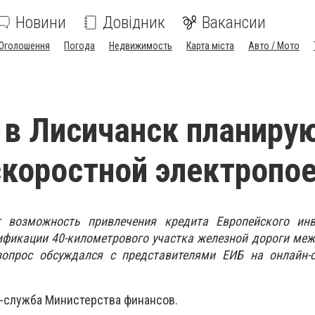
Новини
Довідник
Вакансии
Оголошення
Погода
Недвижимость
Карта міста
Авто / Мото
 в Лисичанск планиру
скоростной электропо
т возможность привлечения кредита Европейского инв
ификации 40-километрового участка железной дороги ме
вопрос обсуждался с представителями ЕИБ на онлайн-
-служба Министерства финансов.