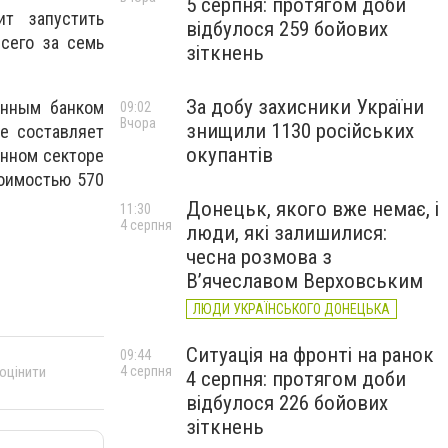
5 серпня: протягом доби
ит запустить
відбулося 259 бойових
сего за семь
зіткнень
За добу захисники України
онным банком
09:02
Вчора
знищили 1130 російських
ре составляет
окупантів
енном секторе
тоимостью 570
Донецьк, якого вже немає, і
11:30
4 серпня
люди, які залишилися:
чесна розмова з
В’ячеславом Верховським
ЛЮДИ УКРАЇНСЬКОГО ДОНЕЦЬКА
Ситуація на фронті на ранок
09:44
4 серпня
 оцінити
4 серпня: протягом доби
відбулося 226 бойових
зіткнень