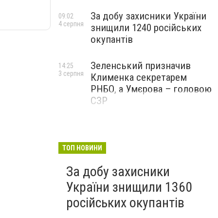
За добу захисники України
09:02
4 серпня
знищили 1240 російських
окупантів
Зеленський призначив
14:25
3 серпня
Клименка секретарем
РНБО, а Умєрова – головою
СЗР
ТОП НОВИНИ
За добу захисники
України знищили 1360
російських окупантів