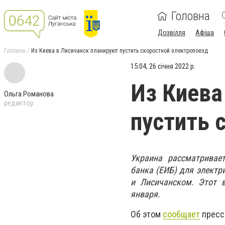
Головна
Дозвілля
Афіша
Головна
Из Киева в Лисичанск планируют пустить скоростной электропоезд
15:04, 26 січня 2022 р.
Из Киева
Ольга Романова
редактор
пустить 
Украина рассматривае
банка (ЕИБ) для электр
и Лисичанском. Этот 
января.
Об этом
сообщает
пресс