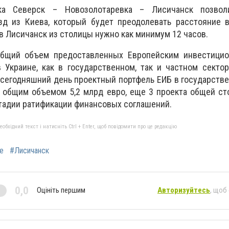
ка Северск – Новозолотаревка – Лисичанск позвол
зд из Киева, который будет преодолевать расстояние в
 в Лисичанск из столицы нужно как минимум 12 часов.
 общий объем предоставленных Европейским инвестици
 Украине, как в государственном, так и частном секто
а сегодняшний день проектный портфель ЕИБ в государств
в общим объемом 5,2 млрд евро, еще 3 проекта общей с
стадии ратификации финансовых соглашений.
бхідний текст і натисніть Ctrl + Enter, щоб повідомити про це редакцію
е
#Лисичанск
0,0
Оцініть першим
Авторизуйтесь
, щоб