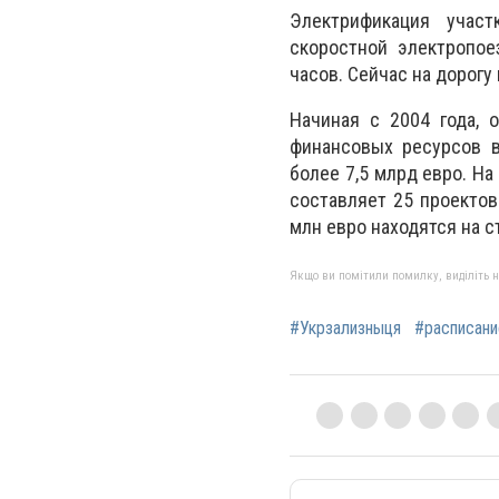
Электрификация участ
скоростной электропое
часов. Сейчас на дорогу
Начиная с 2004 года,
финансовых ресурсов в
более 7,5 млрд евро. Н
составляет 25 проекто
млн евро находятся на 
Якщо ви помітили помилку, виділіть нео
#Укрзализныця
#расписани