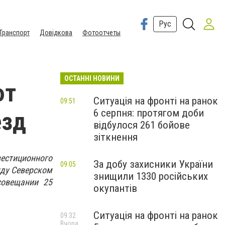
Рус
Транспорт
Довідкова
Фотоотчеты
ОСТАННІ НОВИНИ
ют
Ситуація на фронті на ранок
09:51
6 серпня: протягом доби
езд
відбулося 261 бойове
зіткнення
естиционного
За добу захисники України
09:05
жду Северском
знищили 1330 російських
совещании 25
окупантів
Ситуація на фронті на ранок
09:32
Вчора