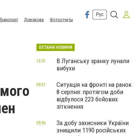
Рус
Транспорт
Довідкова
Фотоотчеты
ОСТАННІ НОВИНИ
В Луганську зранку лунали
15:31
вибухи
Ситуація на фронті на ранок
ямого
09:51
8 серпня: протягом доби
відбулося 223 бойових
лен
зіткнення
За добу захисники України
09:06
знищили 1190 російських