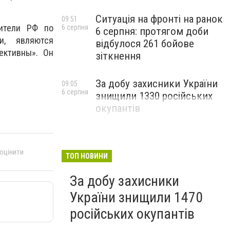
Ситуація на фронті на ранок
09:51
вители РФ по
6 серпня
6 серпня: протягом доби
и, являются
відбулося 261 бойове
ективны». Он
зіткнення
За добу захисники України
09:05
6 серпня
знищили 1330 російських
окупантів
 оцінити
ТОП НОВИНИ
За добу захисники
України знищили 1470
російських окупантів