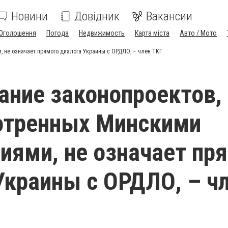
Новини
Довідник
Вакансии
Оголошення
Погода
Недвижимость
Карта міста
Авто / Мото
 не означает прямого диалога Украины с ОРДЛО, – член ТКГ
ание законопроектов,
отренных Минскими
иями, не означает пр
Украины с ОРДЛО, – ч