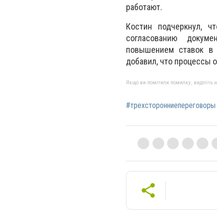
работают.
Костин подчеркнул, ч
согласованию докуме
повышением ставок в 
добавил, что процессы 
Якщо ви помітили помилку, виділіть нео
#трехсторонниепереговоры