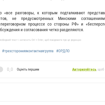
то «все разговоры, к которым подталкивают предста
нтов, не предусмотренных Минскими соглашениям
переговорном процессе со стороны РФ» и «бесперсп
обсуждения и согласования четко разделяются.
бхідний текст і натисніть Ctrl + Enter, щоб повідомити про це редакцію
#трехсторонняяконтактнаягруппа
#ОРДЛО
0,0
Оцініть першим
Авторизуйтесь
, щоб