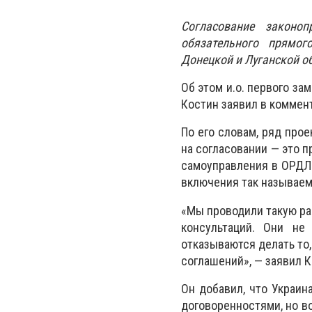
Согласование законоп
обязательного прямог
Донецкой и Луганской о
Об этом и.о. первого за
Костин заявил в комме
По его словам, ряд про
на согласовании — это п
самоуправления в ОРДЛО
включения так называем
«Мы проводили такую ра
консультаций. Они не
отказываются делать то
соглашений», — заявил К
Он добавил, что Украин
договоренностями, но в