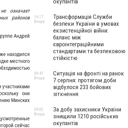
окупантів
 не означает
Трансформація Служби
нных районов
16:17
Вчора
безпеки України в умовах
екзистенційної війни:
группе Андрей
баланс між
євроінтеграційними
стандартами та безпековою
уже находился
стійкістю
ядке местного
еобходимостью
Ситуація на фронті на ранок
09:47
Вчора
7 серпня: протягом доби
и участниками
відбулося 233 бойових
оскольку они
зіткнення
нению Минских
За добу захисники України
09:02
Вчора
знищили 1210 російських
едусмотренные
окупантів
оторой сейчас