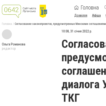
Головна
Дозвілля
Афіша
Головна
Согласование законопроектов, предусмотренных Минскими соглашениями,
10:08, 31 січня 2022 р.
Согласов
Ольга Романова
редактор
предусм
соглашен
диалога 
ТКГ