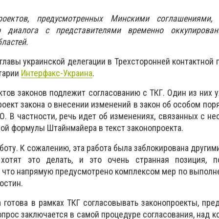
роектов, предусмотренных Минскими соглашениями,
о диалога с представителями временно оккупирова
бластей.
мглавы украинской делегации в Трехсторонней контактной 
нтарии
Интерфакс-Украина
.
ектов законов подлежит согласованию с ТКГ. Один из них 
роект закона о внесении изменений в закон об особом пор
. В частности, речь идет об изменениях, связанных с н
ой формулы Штайнмайера в текст законопроекта.
боту. К сожалению, эта работа была заблокирована другим
 хотят это делать, и это очень странная позиция, п
, что напрямую предусмотрено комплексом мер по выпол
остин.
а готова в рамках ТКГ согласовывать законопроекты, пр
опрос заключается в самой процедуре согласования, над к