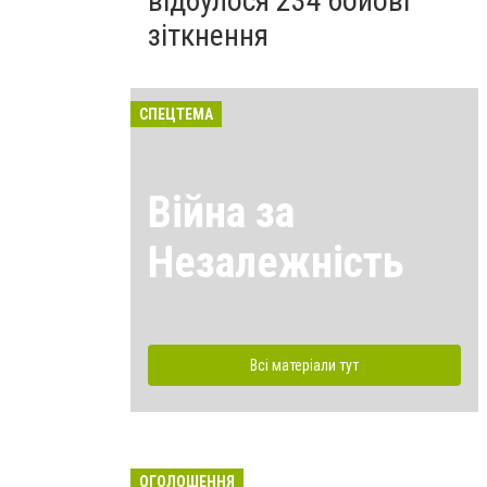
відбулося 234 бойові
зіткнення
СПЕЦТЕМА
Війна за
Незалежність
Всі матеріали тут
ОГОЛОШЕННЯ