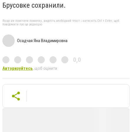
Брусовке сохранили.
Якщо ви помітили помилку, виділіть необхідний текст і натисніть Ctrl + Enter, щоб
повідомити про це редакцію
Осадчая Яна Владимировна
0,0
Авторизуйтесь
, щоб оцінити