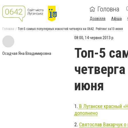
Головна
Дозвілля
Афіша
Головна
Топ-5 самых популярных новостей четверга на 0642. Рейтинг за13 июня
08:00, 14 червня 2013 р.
Топ-5 са
Осадчая Яна Владимировна
четверга
июня
1.
В Луганске красный «Н
дополнено
2.
Святослав Вакарчук о к