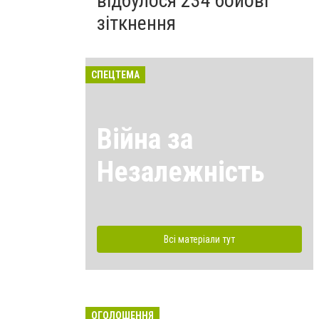
відбулося 234 бойові
зіткнення
СПЕЦТЕМА
Війна за
Незалежність
Всі матеріали тут
ОГОЛОШЕННЯ