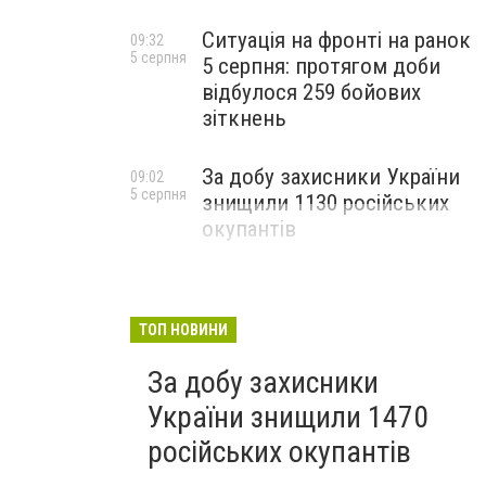
Ситуація на фронті на ранок
09:32
5 серпня
5 серпня: протягом доби
відбулося 259 бойових
зіткнень
За добу захисники України
09:02
5 серпня
знищили 1130 російських
окупантів
ТОП НОВИНИ
За добу захисники
України знищили 1470
російських окупантів