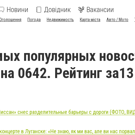
Новини
Довідник
Вакансии
Оголошення
Погода
Недвижимость
Карта міста
Авто / Мото
мых популярных новос
 на 0642. Рейтинг за13
иссан» снес разделительные барьеры с дороги (ФОТО, ВИД
онцерте в Луганске: «Не знаю, як ми вас, але ви нас порвал