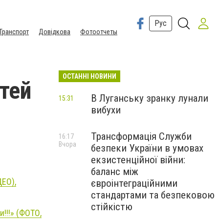
Рус
Транспорт
Довідкова
Фотоотчеты
ОСТАННІ НОВИНИ
тей
В Луганську зранку лунали
15:31
вибухи
Трансформація Служби
16:17
Вчора
безпеки України в умовах
екзистенційної війни:
баланс між
ЕО),
євроінтеграційними
стандартами та безпековою
стійкістю
и!!!» (ФОТО,