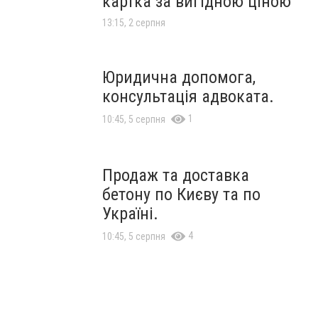
картка за вигідною ціною
13:15, 2 серпня
Юридична допомога,
консультація адвоката.
1
10:45, 5 серпня
Продаж та доставка
бетону по Києву та по
Україні.
4
10:45, 5 серпня