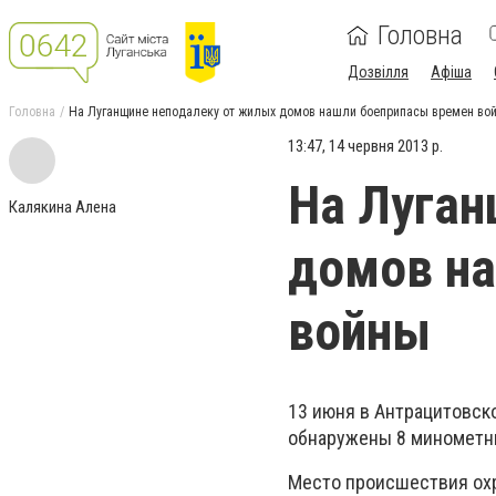
Головна
Дозвілля
Афіша
Головна
На Луганщине неподалеку от жилых домов нашли боеприпасы времен во
13:47, 14 червня 2013 р.
На Луган
Калякина Алена
домов на
войны
13 июня в Антрацитовск
обнаружены 8 минометны
Место происшествия охр