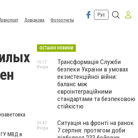
Рус
Транспорт
Довідкова
Фотоотчеты
ОСТАННІ НОВИНИ
жилых
Трансформація Служби
16:17
Вчора
безпеки України в умовах
ен
екзистенційної війни:
баланс між
євроінтеграційними
стандартами та безпековою
стійкістю
изаветовка
Ситуація на фронті на ранок
09:47
Вчора
7 серпня: протягом доби
 ГУ МВД в
відбулося 233 бойових