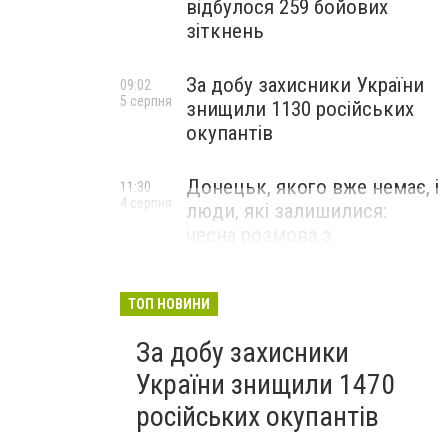
відбулося 259 бойових
зіткнень
За добу захисники України
09:02
5 серпня
знищили 1130 російських
окупантів
Донецьк, якого вже немає, і
11:30
4 серпня
люди, які залишилися:
чесна розмова з
В’ячеславом Верховським
ЛЮДИ УКРАЇНСЬКОГО ДОНЕЦЬКА
ТОП НОВИНИ
За добу захисники
України знищили 1470
російських окупантів