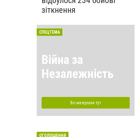
відбулося 234 бойові
зіткнення
СПЕЦТЕМА
Війна за
Незалежність
Всі матеріали тут
ОГОЛОШЕННЯ