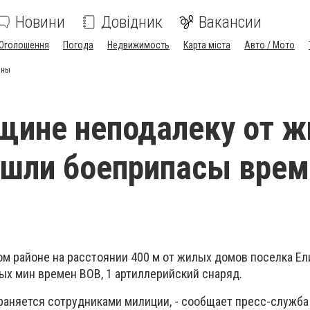
Новини
Довідник
Вакансии
Оголошення
Погода
Недвижимость
Карта міста
Авто / Мото
йны
щине неподалеку от 
шли боеприпасы врем
ом районе на расстоянии 400 м от жилых домов поселка Ел
х мин времен ВОВ, 1 артиллерийский снаряд.
аняется сотрудниками милиции, - сообщает пресс-служба