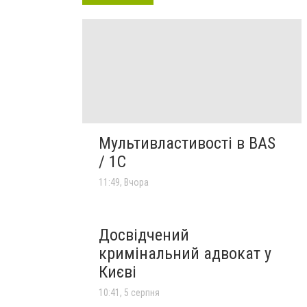
Мультивластивості в BAS
/ 1C
11:49, Вчора
Досвідчений
кримінальний адвокат у
Києві
10:41, 5 серпня