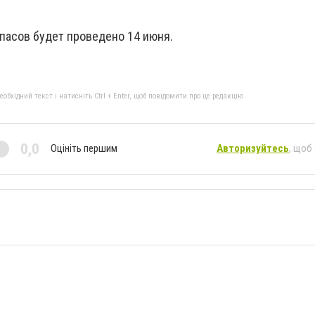
асов будет проведено 14 июня.
бхідний текст і натисніть Ctrl + Enter, щоб повідомити про це редакцію
0,0
Оцініть першим
Авторизуйтесь
, щоб