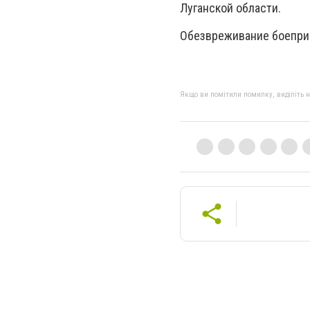
Луганской области.
Обезвреживание боеприп
Якщо ви помітили помилку, виділіть нео