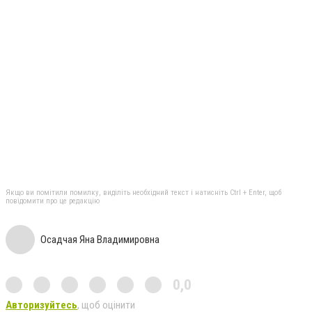
Якщо ви помітили помилку, виділіть необхідний текст і натисніть Ctrl + Enter, щоб
повідомити про це редакцію
Осадчая Яна Владимировна
0,0
Авторизуйтесь
, щоб оцінити