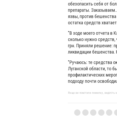
обезопасить себя от бол
препараты. Заказываем..
язвы, против бешенства
остатка средств хватает
"В ходе моего отчета в 
сколько нужно средств,
грн. Приняли решение: 
ликвидации бешенства. Н
"Ручаюсь: те средства о
Луганской области, то б
профилактических мероп
подходу почти освободил
Якщо ви помітили помилку, виділіть нео