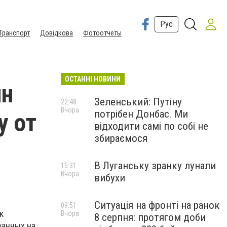
Рус
Транспорт
Довідкова
Фотоотчеты
ОСТАННІ НОВИНИ
лн
Зеленський: Путіну
22:48
Вчора
потрібен Донбас. Ми
у от
відходити самі по собі не
збираємося
В Луганську зранку лунали
15:31
Вчора
вибухи
Ситуація на фронті на ранок
09:51
к
Вчора
8 серпня: протягом доби
ванных на