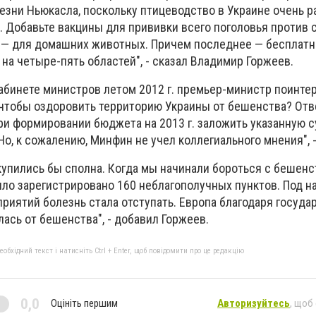
езни Ньюкасла, поскольку птицеводство в Украине очень р
. Добавьте вакцины для прививки всего поголовья против 
 — для домашних животных. Причем последнее — бесплатн
 на четыре-пять областей", - сказал Владимир Горжеев.
Кабинете министров летом 2012 г. премьер-министр поинте
 чтобы оздоровить территорию Украины от бешенства? Отв
при формировании бюджета на 2013 г. заложить указанную 
о, к сожалению, Минфин не учел коллегиального мнения", -
купились бы сполна. Когда мы начинали бороться с бешенс
ыло зарегистрировано 160 неблагополучных пунктов. Под н
риятий болезнь стала отступать. Европа благодаря госуд
ась от бешенства", - добавил Горжеев.
бхідний текст і натисніть Ctrl + Enter, щоб повідомити про це редакцію
0,0
Оцініть першим
Авторизуйтесь
, щоб