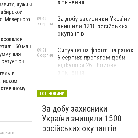
зіткнення
азвито, нужны
сибирской
За добу захисники України
о. Мизерного
09:02
7 серпня
знищили 1210 російських
окупантів
ресовался:
етил: 160 млн
Ситуація на фронті на ранок
09:51
сумму для
6 серпня
6 серпня: протягом доби
 сетует он.
відбулося 261 бойове
зіткнення
твом в
атиском
арственному
ТОП НОВИНИ
За добу захисники
України знищили 1500
російських окупантів
 оцінити