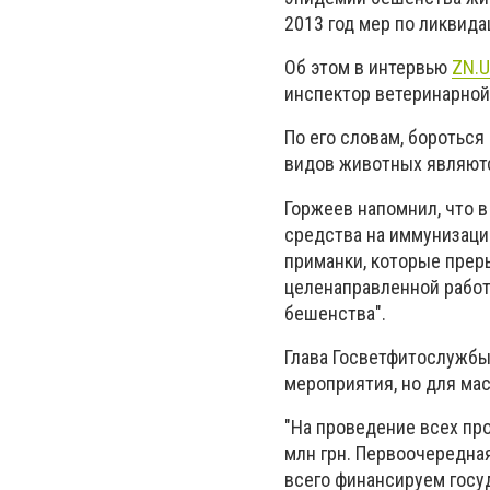
2013 год мер по ликвид
Об этом в интервью
ZN.
инспектор ветеринарно
По его словам, бороться
видов животных являют
Горжеев напомнил, что 
средства на иммунизаци
приманки, которые прер
целенаправленной работ
бешенства".
Глава Госветфитослужбы
мероприятия, но для ма
"На проведение всех пр
млн грн. Первоочередна
всего финансируем госу