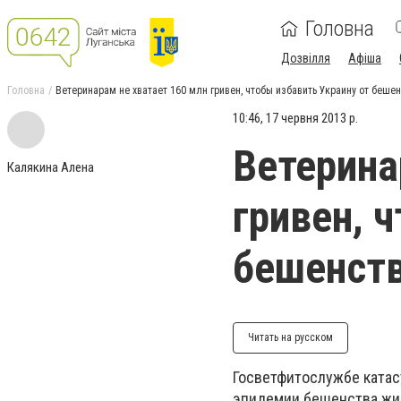
Головна
Дозвілля
Афіша
Головна
Ветеринарам не хватает 160 млн гривен, чтобы избавить Украину от беше
10:46, 17 червня 2013 р.
Ветерина
Калякина Алена
гривен, 
бешенст
Читать на русском
Госветфитослужбе катас
эпидемии бешенства жи