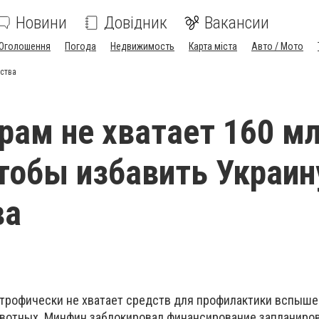
Новини
Довідник
Вакансии
Оголошення
Погода
Недвижимость
Карта міста
Авто / Мото
нства
рам не хватает 160 м
чтобы избавить Украин
ва
трофически не хватает средств для профилактики вспыше
вотных. Минфин заблокировал финансирование запланиро