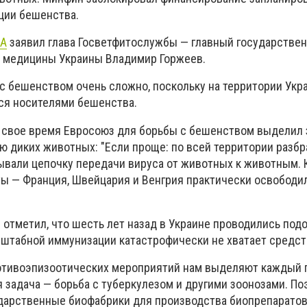
ации бешенства.
UA
заявил глава Госветфитослужбы — главный государстве
й медицины Украины Владимир Горжеев.
 с бешенством очень сложно, поскольку на территории Укр
ся носителями бешенства.
в свое время Евросоюз для борьбы с бешенством выделил
ю диких животных: "Если проще: по всей территории разб
ывали цепочку передачи вируса от животных к животным. К
ы — Франция, Швейцария и Венгрия практически освободи
 отметил, что шесть лет назад в Украине проводились под
сштабной иммунизации катастрофически не хватает средст
отивоэпизоотических мероприятий нам выделяют каждый г
я задача — борьба с туберкулезом и другими зоонозами. П
дарственные биофабрики для производства биопрепаратов