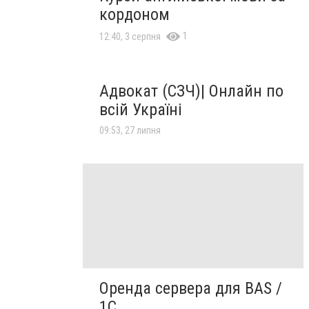
кордоном
1
12:40, 3 серпня
Адвокат (СЗЧ)| Онлайн по
всій Україні
09:53, 27 липня
Оренда сервера для BAS /
1C