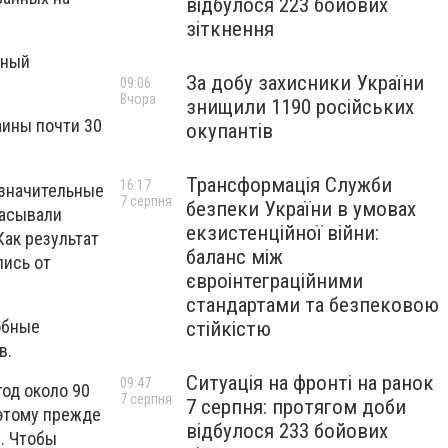
відбулося 223 бойових
зіткнення
нный
За добу захисники України
09:06
Вчора
знищили 1190 російських
аины почти 30
окупантів
Трансформація Служби
16:17
 значительные
7 серпня
безпеки України в умовах
расывали
екзистенційної війни:
ак результат
баланс між
лись от
євроінтеграційними
стандартами та безпековою
обные
стійкістю
в.
Ситуація на фронті на ранок
09:47
од около 90
7 серпня
7 серпня: протягом доби
оэтому прежде
відбулося 233 бойових
. Чтобы