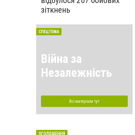
відбулося 207 бойових
зіткнень
СПЕЦТЕМА
Війна за
Незалежність
Всі матеріали тут
ОГОЛОШЕННЯ