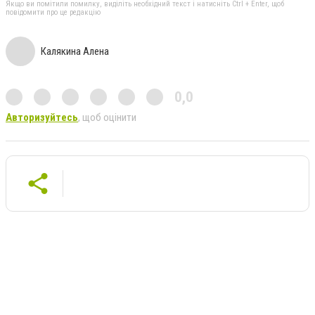
Якщо ви помітили помилку, виділіть необхідний текст і натисніть Ctrl + Enter, щоб
повідомити про це редакцію
Калякина Алена
0,0
Авторизуйтесь
, щоб оцінити