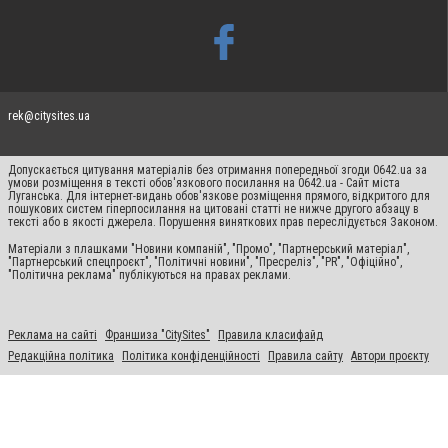
rek@citysites.ua
Допускається цитування матеріалів без отримання попередньої згоди 0642.ua за
умови розміщення в тексті обов'язкового посилання на 0642.ua - Сайт міста
Луганська. Для інтернет-видань обов'язкове розміщення прямого, відкритого для
пошукових систем гіперпосилання на цитовані статті не нижче другого абзацу в
тексті або в якості джерела. Порушення виняткових прав переслідується Законом.
Матеріали з плашками "Новини компаній", "Промо", "Партнерський матеріал",
"Партнерський спецпроєкт", "Політичні новини", "Пресреліз", "PR", "Офіційно",
"Політична реклама" публікуються на правах реклами.
Реклама на сайті
Франшиза "CitySites"
Правила класифайд
Редакційна політика
Політика конфіденційності
Правила сайту
Автори проєкту