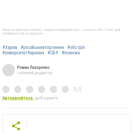
Якщо ви помітили помилку, виділіть необхідний текст і натисніть Ctrl + Enter, щоб
повідомити про це редакцію
#Харків
#російськевторгнення
#обстріл
#університетКаразіна
#СБУ
#пожежа
Роман Лазоренко
головний редактор
0,0
Авторизуйтесь
, щоб оцінити