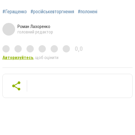
#Геращенко
#російськевторгнення
#полонені
Роман Лазоренко
головний редактор
0,0
Авторизуйтесь
, щоб оцінити