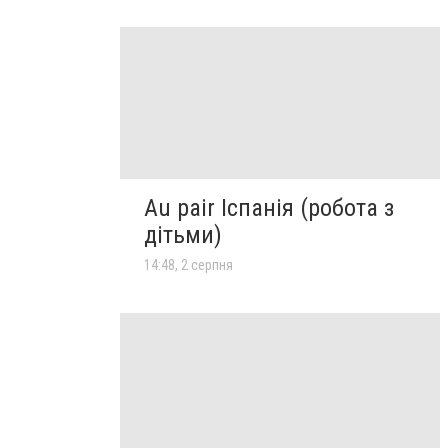
Au pair Іспанія (робота з
дітьми)
14:48, 2 серпня