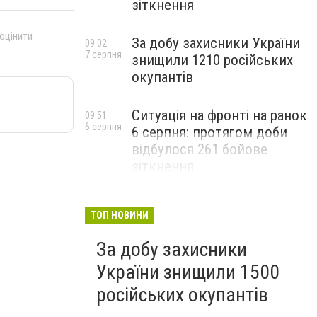
зіткнення
 оцінити
За добу захисники України
09:02
7 серпня
знищили 1210 російських
окупантів
Ситуація на фронті на ранок
09:51
6 серпня
6 серпня: протягом доби
відбулося 261 бойове
зіткнення
ТОП НОВИНИ
За добу захисники
України знищили 1500
російських окупантів