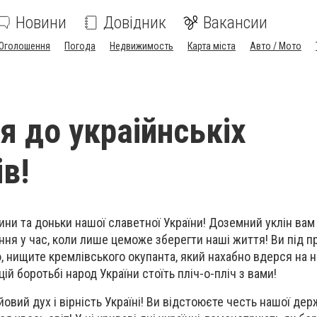
Новини
Довідник
Вакансии
Оголошення
Погода
Недвижимость
Карта міста
Авто / Мото
я до украійнськіх
ів!
ини та доньки нашої славетної України! Доземний уклін вам 
ання у час, коли лише цеможе зберегти наші життя! Ви під п
, нищите кремлівського окупанта, який нахабно вдерся на 
ій боротьбі народ України стоїть пліч-о-пліч з вами!
овий дух і вірність Україні! Ви відстоюєте честь нашої дер