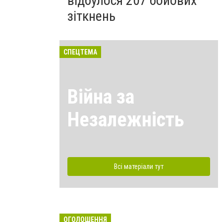
відбулося 207 бойових
зіткнень
СПЕЦТЕМА
Війна за
Незалежність
Всі матеріали тут
ОГОЛОШЕННЯ