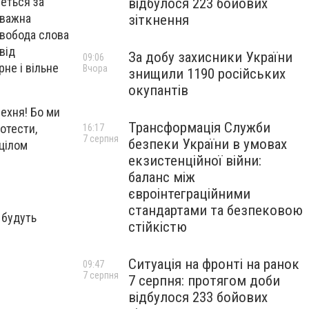
реться за
відбулося 223 бойових
дважна
зіткнення
свобода слова
від
За добу захисники України
09:06
рне і вільне
Вчора
знищили 1190 російських
окупантів
рехня! Бо ми
Трансформація Служби
ротести,
16:17
7 серпня
безпеки України в умовах
ицілом
екзистенційної війни:
баланс між
євроінтеграційними
стандартами та безпековою
 будуть
стійкістю
Ситуація на фронті на ранок
09:47
7 серпня
7 серпня: протягом доби
відбулося 233 бойових