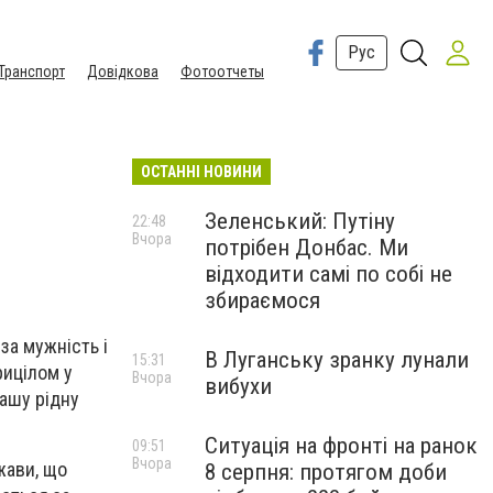
Рус
Транспорт
Довідкова
Фотоотчеты
ОСТАННІ НОВИНИ
Зеленський: Путіну
22:48
Вчора
потрібен Донбас. Ми
відходити самі по собі не
збираємося
за мужність і
В Луганську зранку лунали
15:31
рицілом у
Вчора
вибухи
нашу рідну
Ситуація на фронті на ранок
09:51
Вчора
жави, що
8 серпня: протягом доби