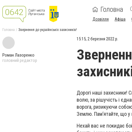
Головна
Дозвілля
Афіша
Головна
Звернення до украійнськіх захисників!
15:15, 2 березня 2022 р.
Зверненн
Роман Лазоренко
головний редактор
захисник
Дорогі наші захисники! С
волю, за рішучість і єдн
ворога, ризикуючи собою
Землю. Пам’ятайте, що у ц
Нехай вас не покидає бой