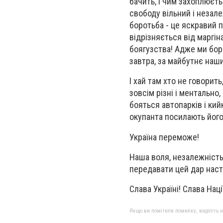
бачить, і чим захоплюєть
свободу вільний і незал
боротьба - це яскравий п
відрізняється від маргін
боягузства! Адже ми боре
завтра, за майбутнє наши
І хай там хто не говорить
зовсім різні і ментально
бояться автопарків і кийк
окупанта посилають його
Україна переможе!
Наша воля, незалежність 
передавати цей дар нас
Слава Україні! Слава Нації
Якщо ви помітили помилку, виділіть нео