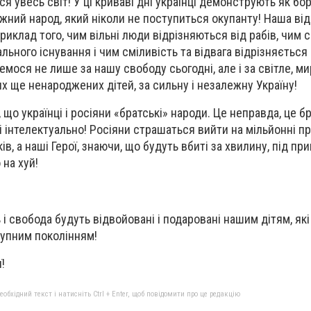
ся увесь світ! У ці криваві дні українці демонструють як бо
ежний народ, який ніколи не поступиться окупанту! Наша ві
риклад того, чим вільні люди відрізняються від рабів, чим 
ального існування і чим сміливість та відвага відрізняється 
мося не лише за нашу свободу сьогодні, але і за світле, ми
х ще ненароджених дітей, за сильну і незалежну Україну!
, що українці і росіяни «братські» народи. Це неправда, це б
, і інтелектуально! Росіяни страшаться вийти на мільйонні п
ів, а наші Герої, знаючи, що будуть вбиті за хвилину, під пр
 на хуй!
і свобода будуть відвойовані і подаровані нашим дітям, які
тупним поколінням!
!
бхідний текст і натисніть Ctrl + Enter, щоб повідомити про це редакцію