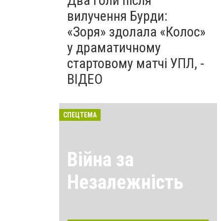
Два голи після
вилучення Бурди:
«Зоря» здолала «Колос»
у драматичному
стартовому матчі УПЛ, -
ВІДЕО
СПЕЦТЕМА
Війна за
Незалежність