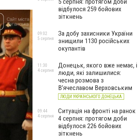
5 серпня: протягом доби
відбулося 259 бойових
зіткнень
За добу захисники України
09:02
5 серпня
знищили 1130 російських
окупантів
Донецьк, якого вже немає, і
11:30
4 серпня
люди, які залишилися:
чесна розмова з
В’ячеславом Верховським
ЛЮДИ УКРАЇНСЬКОГО ДОНЕЦЬКА
Ситуація на фронті на ранок
09:44
4 серпня
4 серпня: протягом доби
відбулося 226 бойових
зіткнень