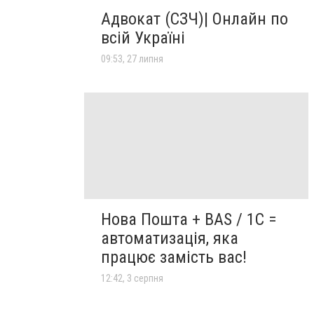
Адвокат (СЗЧ)| Онлайн по
всій Україні
09:53, 27 липня
Нова Пошта + BAS / 1C =
автоматизація, яка
працює замість вас!
12:42, 3 серпня