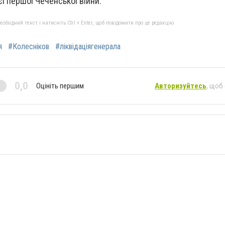
єї першої Чеченської війни.
бхідний текст і натисніть Ctrl + Enter, щоб повідомити про це редакцію
я
#Колесніков
#ліквідаціягенерала
0,0
Оцініть першим
Авторизуйтесь
, щоб