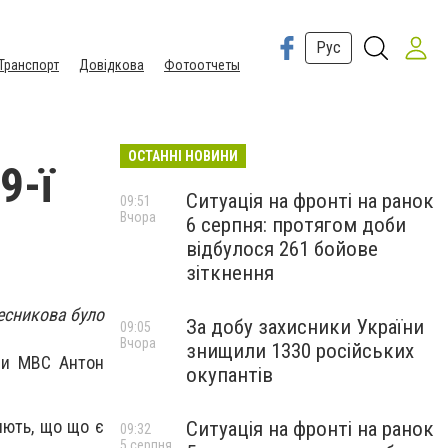
Рус
Транспорт
Довідкова
Фотоотчеты
ОСТАННІ НОВИНИ
9-ї
Ситуація на фронті на ранок
09:51
Вчора
6 серпня: протягом доби
відбулося 261 бойове
зіткнення
есникова було
За добу захисники України
09:05
Вчора
знищили 1330 російських
ови МВС Антон
окупантів
яють, що що є
Ситуація на фронті на ранок
09:32
5 серпня