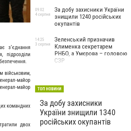
За добу захисники України
09:02
4 серпня
знищили 1240 російських
окупантів
Зеленський призначив
14:25
3 серпня
Клименка секретарем
ає з'єднання
РНБО, а Умєрова – головою
я, підрозділи
СЗР
абезпечення.
м військовим,
генерал-майор
генерал-майор
ТОП НОВИНИ
За добу захисники
ищих командних
України знищили 1340
російських окупантів
тратили двох