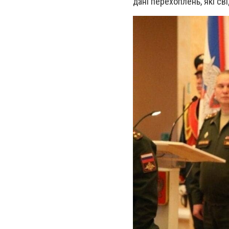
дані перехоплень, які св