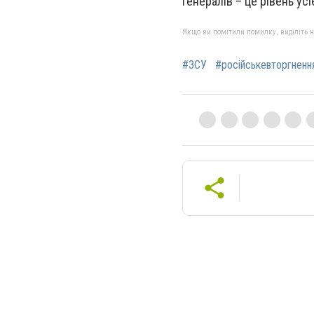
генералів – це рівень усі
Якщо ви помітили помилку, виділіть нео
#ЗСУ
#російськевторгненн