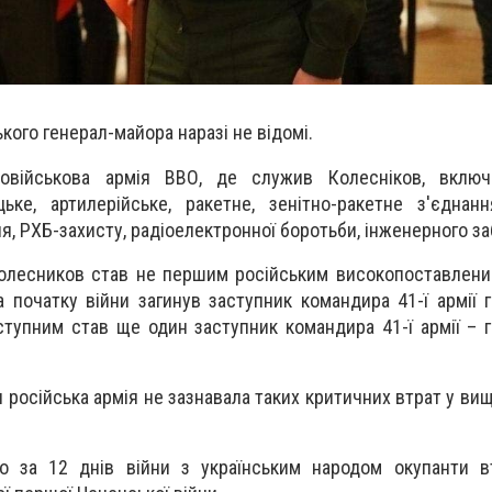
кого генерал-майора наразі не відомі.
новійськова армія ВВО, де служив Колесніков, включ
цьке, артилерійське, ракетне, зенітно-ракетне з'єднанн
я, РХБ-захисту, радіоелектронної боротьби, інженерного з
олесников став не першим російським високопоставлени
а початку війни загинув заступник командира 41-ї армії 
ступним став ще один заступник командира 41-ї армії – 
йн російська армія не зазнавала таких критичних втрат у в
о за 12 днів війни з українським народом окупанти в