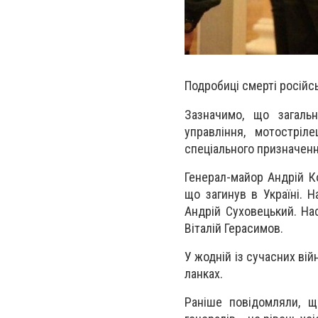
Подробиці смерті російсь
Зазначимо, що загаль
управління, мотостріле
спеціального призначенн
Генерал-майор Андрій К
що загинув в Україні. Н
Андрій Суховецький. На
Віталій Герасимов.
У жодній із сучасних ві
ланках.
Раніше повідомляли, щ