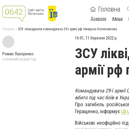
Головна
Дозвілля
Афіша
Головна
ЗСУ ліквідували командувача 29-ї армії рф генерала Колесникова
16:01, 11 березня 2022 р.
ЗСУ лікв
Роман Лазоренко
головний редактор
армії рф
Командувача 29-ї армії 
вбито під час боїв в Укра
Про загибель російськ
Геращенко, інформує
Lb.
Військові неофіційно п