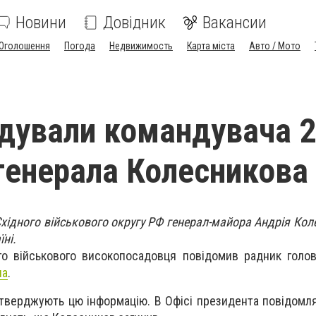
Новини
Довідник
Вакансии
Оголошення
Погода
Недвижимость
Карта міста
Авто / Мото
ідували командувача 2
 генерала Колесникова
Східного військового округу РФ генерал-майора Андрія Кол
їні.
ого військового високопосадовця повідомив радник гол
ua
.
ідтверджують цю інформацію. В Офісі президента повідомл