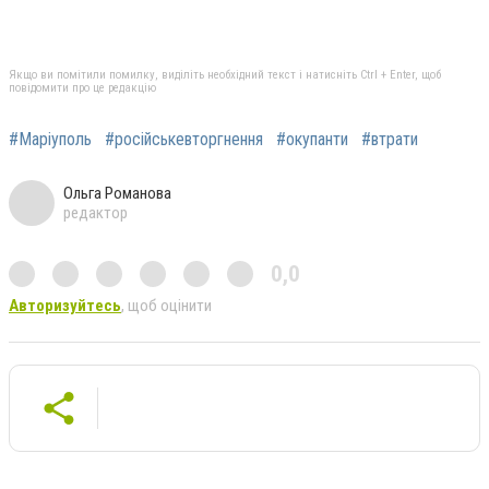
Якщо ви помітили помилку, виділіть необхідний текст і натисніть Ctrl + Enter, щоб
повідомити про це редакцію
#Маріуполь
#російськевторгнення
#окупанти
#втрати
Ольга Романова
редактор
0,0
Авторизуйтесь
, щоб оцінити