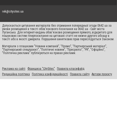
rek@citysites.ua
Допускається цитування матеріалів без отримання попередньої згоди 0642.ua за
умови розміщення в тексті обов'язкового посилання на 0642.ua - Сайт міста
Луганська. Для інтернет-видань обов'язкове розміщення прямого, відкритого для
пошукових систем гіперпосилання на цитовані статті не нижче другого абзацу в
тексті або в якості джерела. Порушення виняткових прав переслідується Законом.
Матеріали з плашками "Новини компаній", "Промо", "Партнерський матеріал",
"Партнерський спецпроєкт", "Політичні новини", "Пресреліз", "PR", "Офіційно",
"Політична реклама" публікуються на правах реклами.
Реклама на сайті
Франшиза "CitySites"
Правила класифайд
Редакційна політика
Політика конфіденційності
Правила сайту
Автори проєкту