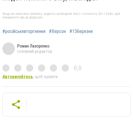
Якщо ви помітили помилку, виділіть необхідний текст і натисніть Ctrl + Enter, щоб
повідомити про це редакцію
#російськевторгнення
#Херсон
#13березня
Роман Лазоренко
головний редактор
0,0
Авторизуйтесь
, щоб оцінити