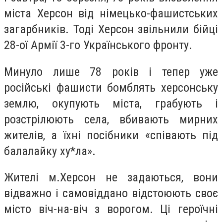
міста Херсон від німецько-фашистських
загарбників. Тоді Херсон звільнили бійці
28-ої Армії 3-го Українського фронту.
Минуло лише 78 років і тепер уже
російські фашисти бомблять херсонську
землю, окупують міста, грабують і
розстрілюють села, вбивають мирних
жителів, а їхні посібники «співають під
балалайку ху*ла».
Жителі
м.
Херсон не задаються, вони
відважно і самовіддано відстоюють своє
місто віч-на-віч з ворогом. Ці героїчні