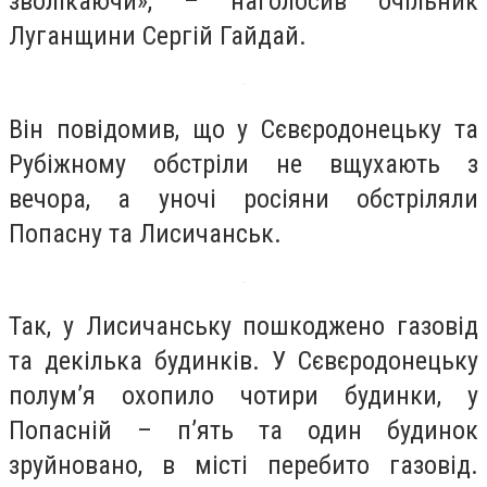
зволікаючи», – наголосив очільник
Луганщини Сергій Гайдай.
Він повідомив, що у Сєвєродонецьку та
Рубіжному обстріли не вщухають з
вечора, а уночі росіяни обстріляли
Попасну та Лисичанськ.
Так, у Лисичанську пошкоджено газовід
та декілька будинків. У Сєвєродонецьку
полум’я охопило чотири будинки, у
Попасній – п’ять та один будинок
зруйновано, в місті перебито газовід.