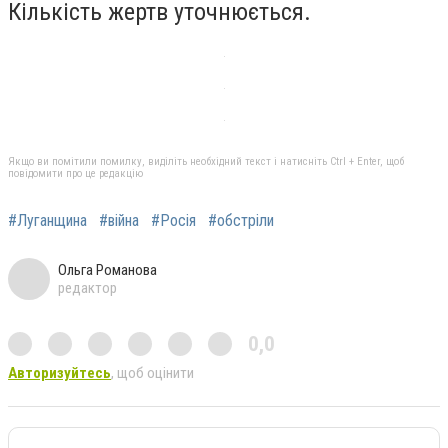
Кількість жертв уточнюється.
Якщо ви помітили помилку, виділіть необхідний текст і натисніть Ctrl + Enter, щоб
повідомити про це редакцію
#Луганщина
#війна
#Росія
#обстріли
Ольга Романова
редактор
0,0
Авторизуйтесь
, щоб оцінити