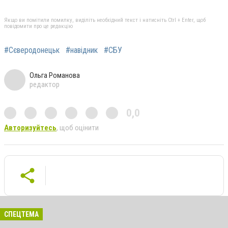
Якщо ви помітили помилку, виділіть необхідний текст і натисніть Ctrl + Enter, щоб
повідомити про це редакцію
#Сєверодонецьк
#навідник
#СБУ
Ольга Романова
редактор
0,0
Авторизуйтесь
, щоб оцінити
СПЕЦТЕМА