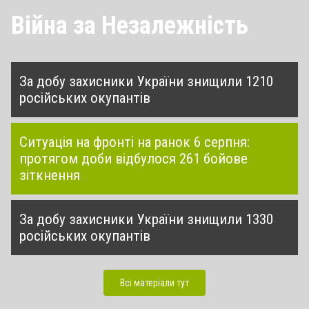
Війна за Незалежність
За добу захисники України знищили 1210
російських окупантів
Ситуація на фронті на ранок 6 серпня:
протягом доби відбулося 261 бойове
зіткнення
За добу захисники України знищили 1330
російських окупантів
Всі матеріали тут