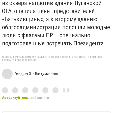
из сквера напротив здания Луганской
ОГА, оцепила пикет представителей
«Батькивщины», а к второму зданию
облгосадминистрации подошли молодые
люди с флагами ПР – специально
подготовленные встречать Президента.
Якщо ви помітили помилку, виділіть необхідний текст і натисніть Ctrl + Enter, щоб
повідомити про це редакцію
Осадчая Яна Владимировна
0,0
Авторизуйтесь
, щоб оцінити