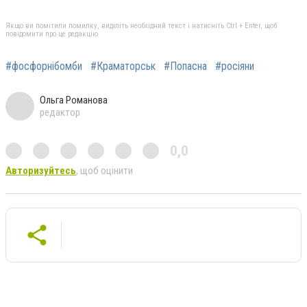
Якщо ви помітили помилку, виділіть необхідний текст і натисніть Ctrl + Enter, щоб
повідомити про це редакцію
#фосфорнібомби
#Краматорськ
#Попасна
#росіяни
Ольга Романова
редактор
0,0
Авторизуйтесь
, щоб оцінити