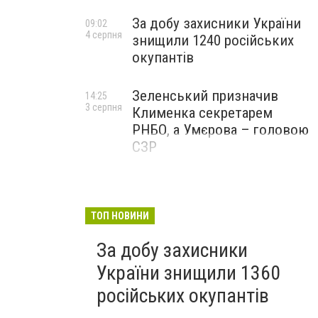
За добу захисники України
09:02
4 серпня
знищили 1240 російських
окупантів
Зеленський призначив
14:25
3 серпня
Клименка секретарем
РНБО, а Умєрова – головою
СЗР
ТОП НОВИНИ
За добу захисники
України знищили 1360
російських окупантів