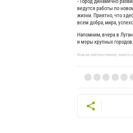
- Город динамично разви
ведутся работы по ново
жизни. Приятно, что зде
всем добра, мира, успехо
Напомним, вчера в Луган
и мэры крупных городов
Якщо ви помітили помилку, виділіть нео