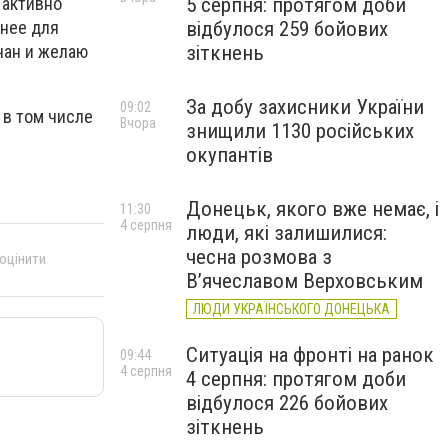
5 серпня: протягом доби
 активно
відбулося 259 бойових
тнее для
зіткнень
нчан и желаю
За добу захисники України
09:02
 в том числе
Вчора
знищили 1130 російських
окупантів
Донецьк, якого вже немає, і
11:30
4 серпня
люди, які залишилися:
чесна розмова з
 оцінити
В’ячеславом Верховським
ЛЮДИ УКРАЇНСЬКОГО ДОНЕЦЬКА
Ситуація на фронті на ранок
09:44
4 серпня
4 серпня: протягом доби
відбулося 226 бойових
зіткнень