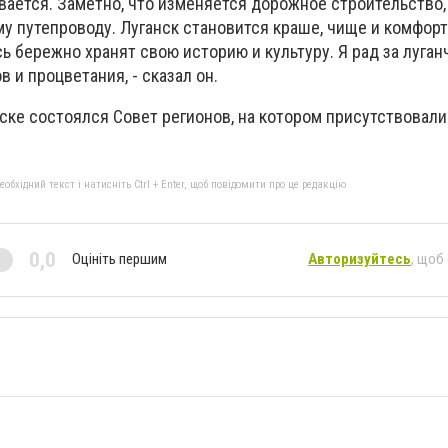
вается. Заметно, что изменяется дорожное строительство,
му путепроводу. Луганск становится краше, чище и комфор
сь бережно хранят свою историю и культуру. Я рад за луга
в и процветания, - сказал он.
ске состоялся Совет регионов, на котором присутствовали
.
бхідний текст і натисніть Ctrl + Enter, щоб повідомити про це редакцію
0,0
Оцініть першим
Авторизуйтесь
, щоб