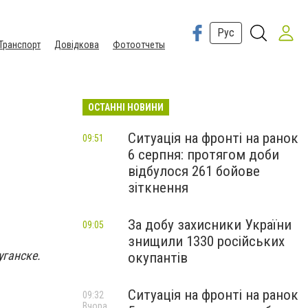
Рус
Транспорт
Довідкова
Фотоотчеты
ОСТАННІ НОВИНИ
Ситуація на фронті на ранок
09:51
6 серпня: протягом доби
відбулося 261 бойове
зіткнення
За добу захисники України
09:05
знищили 1330 російських
уганске.
окупантів
Ситуація на фронті на ранок
09:32
Вчора