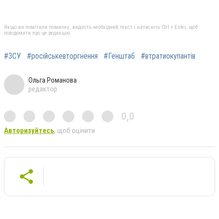
Якщо ви помітили помилку, виділіть необхідний текст і натисніть Ctrl + Enter, щоб
повідомити про це редакцію
#ЗСУ
#російськевторгнення
#Генштаб
#втратиокупантів
Ольга Романова
редактор
0,0
Авторизуйтесь
, щоб оцінити