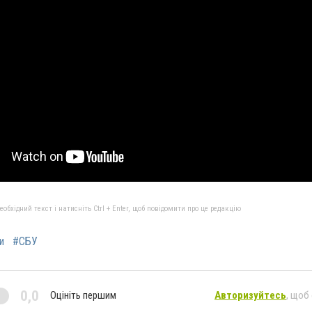
бхідний текст і натисніть Ctrl + Enter, щоб повідомити про це редакцію
и
#СБУ
0,0
Оцініть першим
Авторизуйтесь
, щоб