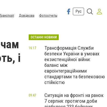
Рус
Транспорт
Довідкова
Фотоотчеты
ОСТАННІ НОВИНИ
ичам
Трансформація Служби
16:17
безпеки України в умовах
ть, і
екзистенційної війни:
баланс між
євроінтеграційними
стандартами та безпековою
стійкістю
Ситуація на фронті на ранок
09:47
7 серпня: протягом доби
відбулося 233 бойових