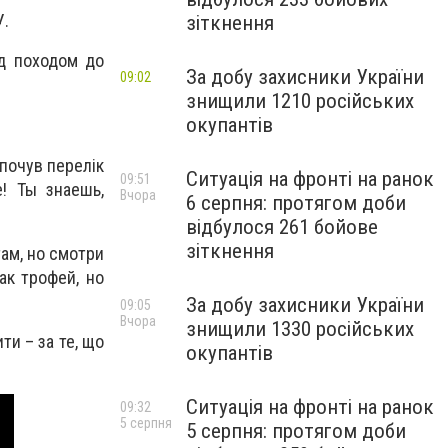
.
зіткнення
ед походом до
За добу захисники України
09:02
знищили 1210 російських
окупантів
 почув перелік
Ситуація на фронті на ранок
09:51
! Ты знаешь,
Вчора
6 серпня: протягом доби
відбулося 261 бойове
зіткнення
там, но смотри
ак трофей, но
За добу захисники України
09:05
Вчора
знищили 1330 російських
ти – за те, що
окупантів
Ситуація на фронті на ранок
09:32
5 серпня
5 серпня: протягом доби