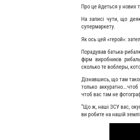
Про це йдеться у нових т
На записі чути, що дея
супермаркету.
Як ось цей «герой»: зате
Порадував батька-рибалк
фірм виробників рибал
сколько те воблеры, кот
Дізнавшись, що там таког
только аккуратно….чтоб
чтоб вас там не фотогра
"Що ж, наші ЗСУ вас, оку
ви робите на нашій землі!