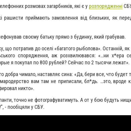
елефонних розмовах загарбників, які є у
розпорядженні
СБУ
кі рашисти приймають замовлення від близьких, як пер
лефонував своєму батьку прямо з будинку, який грабував.
у, що потрапив до оселі «багатого рыболова». Останній, як
ьського спорядження, аж розхвилювався: «…ни х*ера се
орые я покупал по 800 рублей? Сейчас по 2 тысячи лежат».
о добра чимало, наставляє сина: «Да, бери все, что будет 
 мародерство вам там не приписали, бл*дь. …это, вроде к
фировал никто».
панти, точно не фотографуватимуть. А от у бою будуть нищи
", - пообіцяли у СБУ.