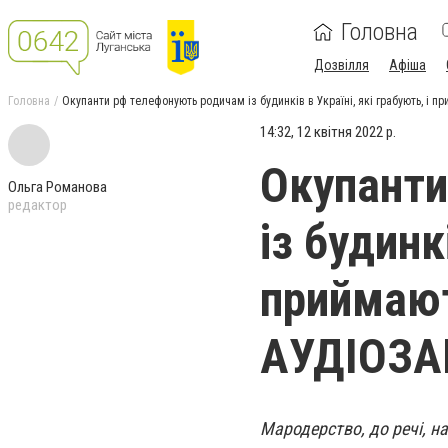
Головна
Дозвілля
Афіша
Головна
Окупанти рф телефонують родичам із будинків в Україні, які грабують, і 
14:32, 12 квітня 2022 р.
Окупанти
Ольга Романова
редактор
із будинк
приймают
АУДІОЗА
Мародерство, до речі, н