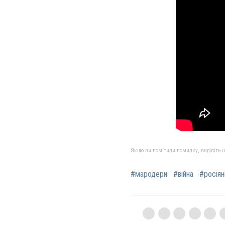
Якщо ви помітили помилку, виділіть нео
#мародери
#війна
#росіян