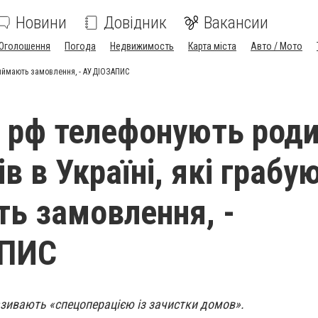
Новини
Довідник
Вакансии
Оголошення
Погода
Недвижимость
Карта міста
Авто / Мото
приймають замовлення, - АУДІОЗАПИС
 рф телефонують род
ів в Україні, які грабую
ь замовлення, -
ПИС
азивають «спецоперацією із зачистки домов».