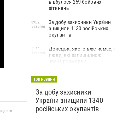
відбулося 259 бойових
зіткнень
За добу захисники України
09:02
5 серпня
знищили 1130 російських
окупантів
Донецьк, якого вже немає, і
11:30
4 серпня
люди, які залишилися:
чесна розмова з
В’ячеславом Верховським
ЛЮДИ УКРАЇНСЬКОГО ДОНЕЦЬКА
ТОП НОВИНИ
За добу захисники
України знищили 1340
російських окупантів
 оцінити