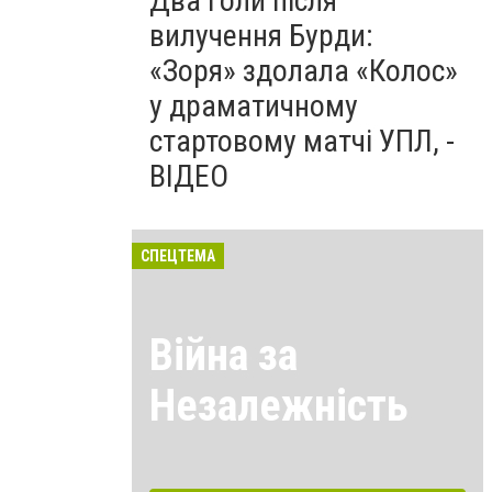
Два голи після
вилучення Бурди:
«Зоря» здолала «Колос»
у драматичному
стартовому матчі УПЛ, -
ВІДЕО
СПЕЦТЕМА
Війна за
Незалежність