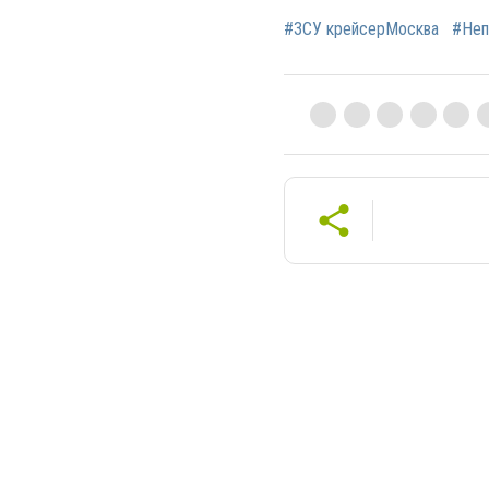
#ЗСУ крейсерМосква
#Неп