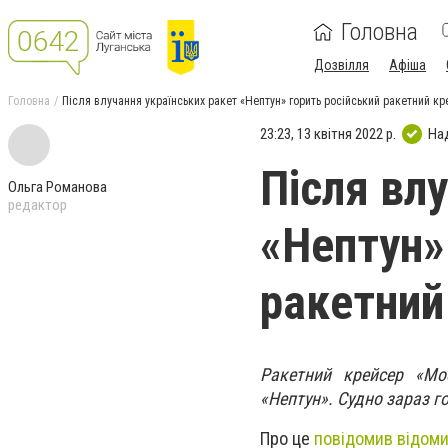
Головна
Дозвілля
Афіша
Головна
Після влучання українських ракет «Нептун» горить російський ракетний к
23:23, 13 квітня 2022 р.
На
Після вл
Ольга Романова
редактор
«Нептун»
ракетний
Ракетний крейсер «Мо
«Нептун». Судно зараз г
Про це
повідомив відом