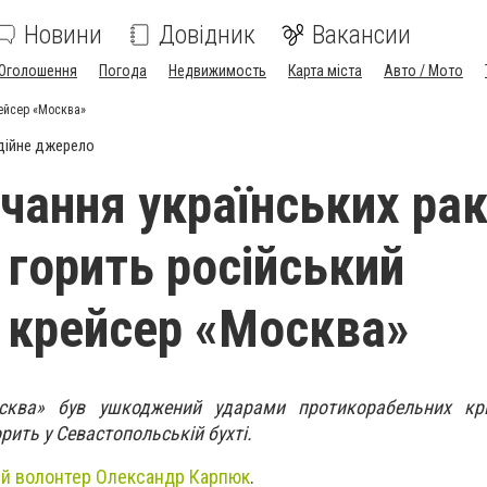
Новини
Довідник
Вакансии
Оголошення
Погода
Недвижимость
Карта міста
Авто / Мото
рейсер «Москва»
дійне джерело
учання українських ра
 горить російський
 крейсер «Москва»
сква» був ушкоджений ударами протикорабельних кр
орить у Севастопольській бухті.
ий волонтер Олександр Карпюк
.