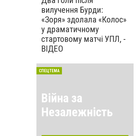
Два голи після
вилучення Бурди:
«Зоря» здолала «Колос»
у драматичному
стартовому матчі УПЛ, -
ВІДЕО
СПЕЦТЕМА
Війна за
Незалежність