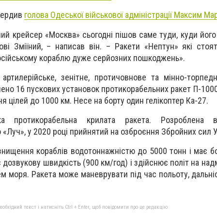
вердив
голова Одеської військової адміністрації Максим Ма
ий крейсер «Москва» сьогодні пішов саме туди, куди його
ві Зміїний, – написав він. – Ракети «Нептун» які стоя
осійському кораблю дуже серйозних пошкоджень».
артилерійське, зенітне, протичовнове та мінно-торпед
ено 16 пускових установок протикорабельних ракет П-1000
 цілей до 1000 км. Несе на борту один гелікоптер Ка-27.
ка протикорабельна крилата ракета. Розроблена в
«Луч», у 2020 році прийнятий на озброєння Збройних сил У
знищення кораблів водотоннажністю до 5000 тонн і має б
є дозвукову швидкість (900 км/год) і здійснює політ на на
нем моря. Ракета може маневрувати під час польоту, дальні
бхідний текст і натисніть Ctrl + Enter, щоб повідомити про це редакцію