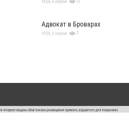
12
18:56, 5 серпня
Адвокат в Броварах
7
10:35, 5 серпня
Для інтернет-видань обов'язкове розміщення прямого, відкритого для пошукових
лама" публікуються на правах реклами.