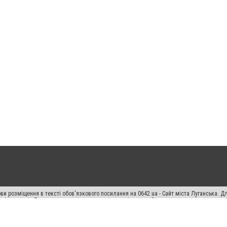
ви розміщення в тексті обов'язкового посилання на 0642.ua - Сайт міста Луганська. 
кості джерела. Порушення виняткових прав переслідується Законом.
ський спецпроєкт", "Політичні новини", "Пресреліз", "PR", "Офіційно", "Політична рек