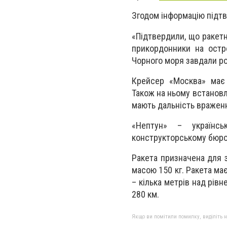
Згодом інформацію підт
«Підтвердили, що ракетн
прикордонники на остро
Чорного моря завдали р
Крейсер «Москва» має 
Також на ньому встановл
мають дальність враження
«Нептун» – українсь
конструкторському бюро 
Ракета призначена для 
масою 150 кг. Ракета ма
– кілька метрів над рів
280 км.
Якщо ви помітили помилку, виділіть нео