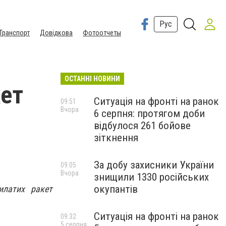
Рус
Транспорт
Довідкова
Фотоотчеты
ОСТАННІ НОВИНИ
кет
Ситуація на фронті на ранок
09:51
Вчора
6 серпня: протягом доби
відбулося 261 бойове
зіткнення
За добу захисники України
09:05
Вчора
знищили 1330 російських
окупантів
илатих ракет
Ситуація на фронті на ранок
09:32
5 серпня