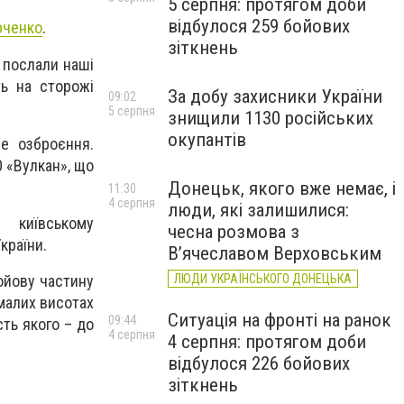
5 серпня: протягом доби
відбулося 259 бойових
рченко
.
зіткнень
 послали наші
ть на сторожі
За добу захисники України
09:02
5 серпня
знищили 1130 російських
окупантів
не озброєння.
 «Вулкан», що
Донецьк, якого вже немає, і
11:30
4 серпня
люди, які залишилися:
 київському
чесна розмова з
країни.
В’ячеславом Верховським
ЛЮДИ УКРАЇНСЬКОГО ДОНЕЦЬКА
ойову частину
дмалих висотах
Ситуація на фронті на ранок
09:44
сть якого – до
4 серпня
4 серпня: протягом доби
відбулося 226 бойових
зіткнень