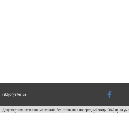
rek@citysites.ua
Допускається цитування матеріалів без отримання попередньої згоди 0642.ua за умо
систем гіперпосилання на цитовані статті не нижче другого абзацу в тексті або в я
Матеріали з плашками "Новини компаній", "Промо", "Партнерський матеріал", "Партнер