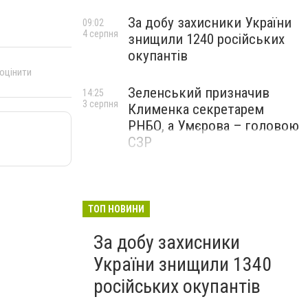
За добу захисники України
09:02
4 серпня
знищили 1240 російських
окупантів
 оцінити
Зеленський призначив
14:25
3 серпня
Клименка секретарем
РНБО, а Умєрова – головою
СЗР
ТОП НОВИНИ
За добу захисники
України знищили 1340
російських окупантів