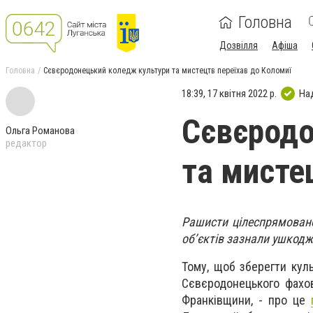
Головна
Дозвілля
Афіша
Головна
Сєвєродонецький коледж культури та мистецтв переїхав до Коломиї
18:39, 17 квітня 2022 р.
На
Сєвєродо
Ольга Романова
редактор
та мисте
Рашисти цілеспрямовано
об’єктів зазнали ушкодж
Тому, щоб зберегти кул
Сєвєродонецького фахов
Франківщини, - про це