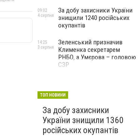
За добу захисники України
09:02
4 серпня
знищили 1240 російських
окупантів
Зеленський призначив
14:25
3 серпня
Клименка секретарем
РНБО, а Умєрова – головою
СЗР
ТОП НОВИНИ
За добу захисники
України знищили 1360
російських окупантів