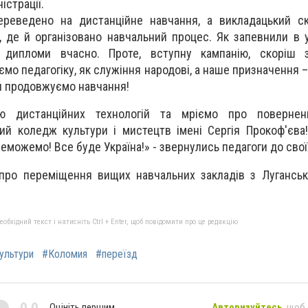
істрації.
ереведено на дистанційне навчання, а викладацький с
 де й організовано навчальний процес. Як запевнили в уп
 дипломи вчасно. Проте, вступну кампанію, скоріш 
ємо педагогіку, як служіння народові, а наше призначення –
ми продовжуємо навчання!
ю дистанційних технологій та мріємо про повернен
й коледж культури і мистецтв імені Сергія Прокоф'єва
реможемо! Все буде Україна!» - звернулись педагоги до свої
про переміщення вищих навчальних закладів з Луганськ
бхідний текст і натисніть Ctrl + Enter, щоб повідомити про це редакцію
ультури
#Коломия
#переїзд
0,0
Оцініть першим
Авторизуйтесь
, щоб