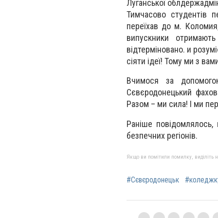
Луганської облдержадмін
Тимчасово студентів п
переїхав до м. Коломия,
випускники отримають
відтерміновано. и розумі
сіяти ідеї! Тому ми з ва
Вчимося за допомого
Сєвєродонецький фахови
Разом – ми сила! І ми пе
Раніше повідомлялось, 
безпечних регіонів.
Якщо ви помітили помилку, виділіть нео
#Сєвєродонецьк
#коледжк