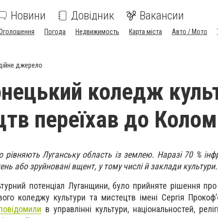
Новини
Довідник
Вакансии
Оголошення
Погода
Недвижимость
Карта міста
Авто / Мото
дійне джерело
нецький коледж куль
цтв переїхав до Колом
 рівняють Луганську область із землею. Наразі 70 % інф
ень або зруйновані вщент, у тому числі й заклади культури.
ьтурний потенціал Луганщини, було прийняте рішення пр
ого коледжу культури та мистецтв імені Сергія Прокоф’
повідомили
в управлінні культури, національностей, реліг