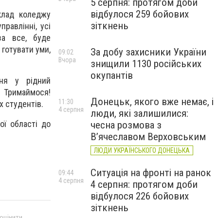
5 серпня: протягом доби
відбулося 259 бойових
клад коледжу
зіткнень
равлінні, усі
за все, буде
 готувати уми,
За добу захисники України
09:02
Вчора
знищили 1130 російських
окупантів
ня у рідний
! Тримаймося!
Донецьк, якого вже немає, і
11:30
х студентів.
4 серпня
люди, які залишилися:
ої області до
чесна розмова з
В’ячеславом Верховським
ЛЮДИ УКРАЇНСЬКОГО ДОНЕЦЬКА
Ситуація на фронті на ранок
09:44
4 серпня
4 серпня: протягом доби
відбулося 226 бойових
зіткнень
 оцінити