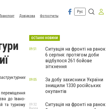
Рус
Транспорт
Довідкова
Фотоотчеты
ОСТАННІ НОВИНИ
тури
Ситуація на фронті на ранок
09:51
6 серпня: протягом доби
иї
відбулося 261 бойове
зіткнення
раструктурних
За добу захисники України
09:05
знищили 1330 російських
окупантів
о переміщення
єва до Івано-
Ситуація на фронті на ранок
ій та туризму
09:32
Вчора