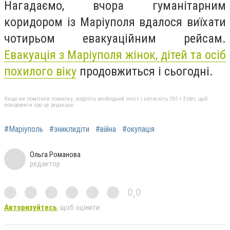
Нагадаємо, вчора гуманітарним
коридором із Маріуполя вдалося виїхати
чотирьом евакуаційним рейсам.
Евакуація з Маріуполя жінок, дітей та осіб
похилого віку
продовжиться і сьогодні.
Якщо ви помітили помилку, виділіть необхідний текст і натисніть Ctrl + Enter, щоб
повідомити про це редакцію
#Маріуполь
#зниклидіти
#війна
#окупація
Ольга Романова
редактор
0,0
Авторизуйтесь
, щоб оцінити