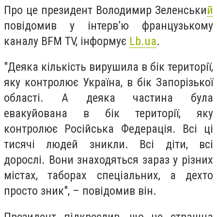
Про це президент Володимир Зеленськи
й
повідомив у інтервʼю французькому
каналу BFM TV, інформує
Lb.ua
.
"Деяка кількість вирушила в бік території,
яку контролює Україна, в бік Запорізької
області. А деяка частина була
евакуйована в бік території, яку
контролює Російська Федерація. Всі ці
тисячі людей зникли. Всі діти, всі
дорослі. Вони знаходяться зараз у різних
містах, таборах спеціальних, а дехто
просто зник", – повідомив він.
Президент підкреслив, що це страшна