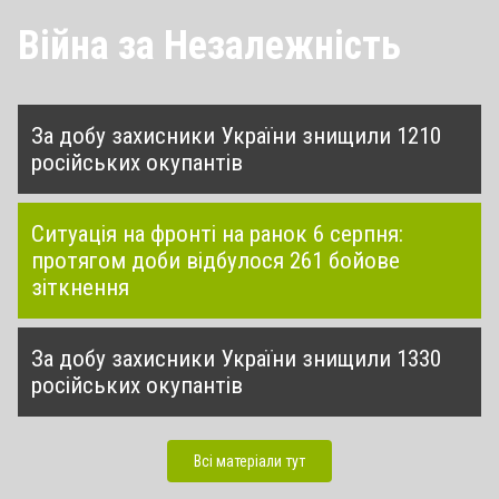
Війна за Незалежність
За добу захисники України знищили 1210
російських окупантів
Ситуація на фронті на ранок 6 серпня:
протягом доби відбулося 261 бойове
зіткнення
За добу захисники України знищили 1330
російських окупантів
Всі матеріали тут