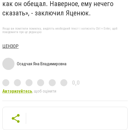
как он обещал. Наверное, ему нечего
сказать», - заключил Яценюк.
Якщо ви помітили помилку, виділіть необхідний текст і натисніть Ctrl + Enter, щоб
повідомити про це редакцію
ЦЕНЗОР
Осадчая Яна Владимировна
0,0
Авторизуйтесь
, щоб оцінити