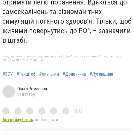
отримати легкі поранення. Вдаються до
самоскалічень та різноманітних
симуляцій поганого здоров’я. Тільки, щоб
живими повернутись до РФ", – зазначили
в штабі.
Якщо ви помітили помилку, виділіть необхідний текст і натисніть Ctrl + Enter, щоб
повідомити про це редакцію
#ЗСУ
#Генштаб
#окупанти
#Донеччина
#Луганщина
Ольга Романова
редактор
0,0
Авторизуйтесь
, щоб оцінити