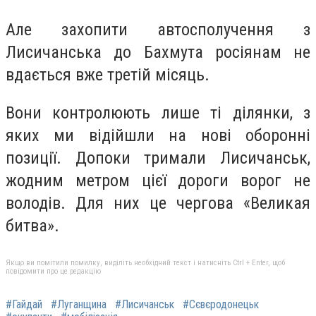
Але захопити автосполучення з
Лисичанська до Бахмута росіянам не
вдається вже третій місяць.
Вони контролюють лише ті ділянки, з
яких ми відійшли на нові оборонні
позиції. Допоки тримали Лисичанськ,
жодним метром цієї дороги ворог не
володів. Для них це чергова «Великая
битва».
Якщо ви помітили помилку, виділіть необхідний текст і натисніть Ctrl + Enter, щоб
повідомити про це редакцію
#Гайдай
#Луганщина
#Лисичанськ
#Сєвєродонецьк