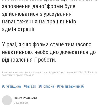
заповнення даної форми буде
здійснюватися з урахування
навантаження на працівників
адміністрації.
У разі, якщо форма стане тимчасово
неактивною, необхідно дочекатися до
відновлення її роботи.
Якщо ви помітили помилку, виділіть необхідний текст і натисніть Ctrl + Enter, щоб
повідомити про це редакцію
#Луганщина
#Гайдай
#Попасна
#гуманітарнийхаб
Ольга Романова
редактор