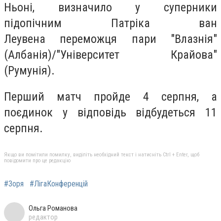
Ньоні, визначило у суперники
підопічним Патріка ван
Леувена переможця пари "Влазнія"
(Албанія)/"Університет Крайова"
(Румунія).
Перший матч пройде 4 серпня, а
поєдинок у відповідь відбудеться 11
серпня.
Якщо ви помітили помилку, виділіть необхідний текст і натисніть Ctrl + Enter, щоб
повідомити про це редакцію
#Зоря
#ЛігаКонференцій
Ольга Романова
редактор