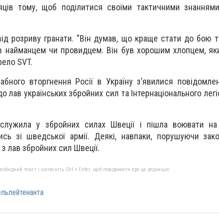
сяців тому, щоб поділитися своїми тактичними знаннями
від розриву гранати. "Він думав, що краще стати до бою т
був найманцем чи провидцем. Він був хорошим хлопцем, як
рело SVT.
бного вторгнення Росії в Україну з’явилися повідомле
о лав українських збройних сил та Інтернаціонального легі
служила у збройних силах Швеції і пішла воювати на 
ись зі шведської армії. Деякі, навпаки, порушуючи зак
 з лав збройних сил Швеції.
бхідний текст і натисніть Ctrl + Enter, щоб повідомити про це редакцію
ельлейтенанта