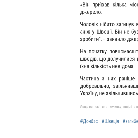
«Він приїхав кілька мі
джерело.
Чоловік нібито загинув 
аніж у Швеції. Він не 
зробити", – заявило дже
На початку повномасшта
шведів, що долучилися д
їхня кількість невідома.
Частина з них раніше 
добровільно, звільнивш
Україну, не звільнившись
Якщо ви помітили помилку, виділіть нео
#Донбас
#Швеція
#загиб