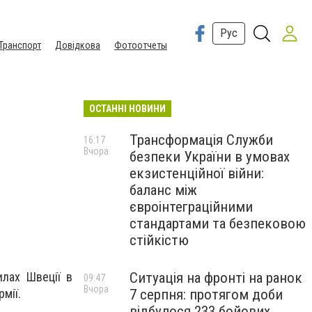
Рус
Транспорт
Довідкова
Фотоотчеты
ОСТАННІ НОВИНИ
Трансформація Служби
16:17
Вчора
безпеки України в умовах
екзистенційної війни:
баланс між
євроінтеграційними
стандартами та безпековою
стійкістю
Ситуація на фронті на ранок
илах Швеції в
09:47
Вчора
7 серпня: протягом доби
мії.
відбулося 233 бойових