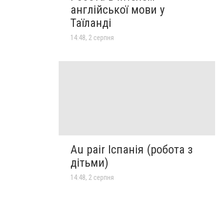
англійської мови у
Таїланді
14:48, 2 серпня
Au pair Іспанія (робота з
дітьми)
14:48, 2 серпня