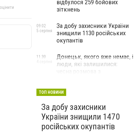
відбулося 259 бойових
 оцінити
зіткнень
За добу захисники України
09:02
5 серпня
знищили 1130 російських
окупантів
Донецьк, якого вже немає, і
11:30
4 серпня
люди, які залишилися:
чесна розмова з
В’ячеславом Верховським
ЛЮДИ УКРАЇНСЬКОГО ДОНЕЦЬКА
ТОП НОВИНИ
За добу захисники
України знищили 1470
російських окупантів