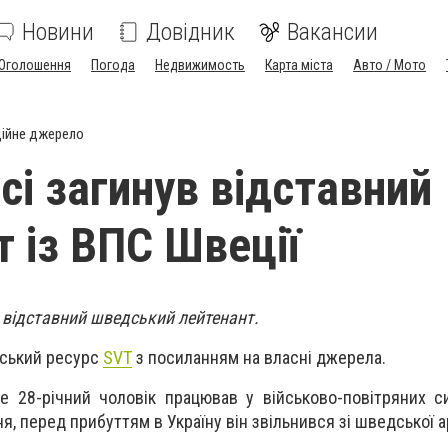
Новини
Довідник
Вакансии
Оголошення
Погода
Недвижимость
Карта міста
Авто / Мото
ійне джерело
сі загинув відставний
т із ВПС Швеції
в відставний шведський лейтенант.
дський ресурс
SVT
з посиланням на власні джерела.
е 28-річний чоловік працював у військово-повітряних с
я, перед прибуттям в Україну він звільнився зі шведської ар