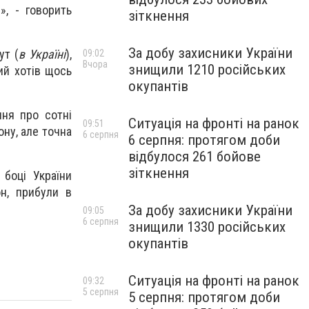
», - говорить
зіткнення
За добу захисники України
ут (
в Україні
),
09:02
Вчора
знищили 1210 російських
ий хотів щось
окупантів
ння про сотні
Ситуація на фронті на ранок
09:51
ону, але точна
6 серпня
6 серпня: протягом доби
відбулося 261 бойове
зіткнення
боці України
он, прибули в
За добу захисники України
09:05
6 серпня
знищили 1330 російських
окупантів
Ситуація на фронті на ранок
09:32
5 серпня
5 серпня: протягом доби