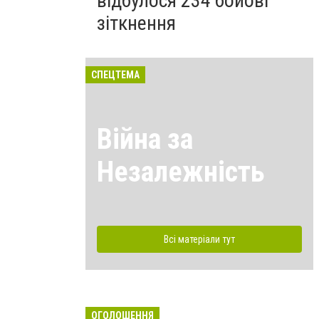
відбулося 234 бойові
зіткнення
СПЕЦТЕМА
Війна за
Незалежність
Всі матеріали тут
ОГОЛОШЕННЯ