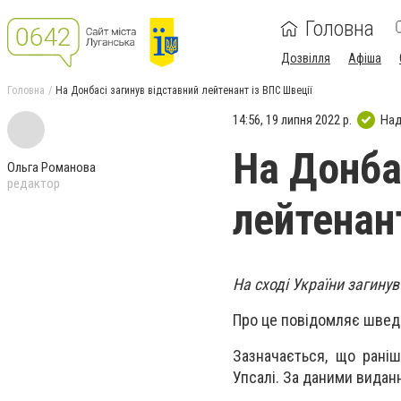
Головна
Дозвілля
Афіша
Головна
На Донбасі загинув відставний лейтенант із ВПС Швеції
14:56, 19 липня 2022 р.
Над
На Донба
Ольга Романова
редактор
лейтенан
На сході України загину
Про це повідомляє шве
Зазначається, що раніш
Упсалі. За даними виданн