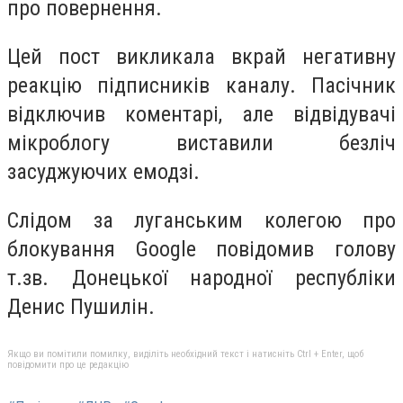
про повернення.
Цей пост викликала вкрай негативну
реакцію підписників каналу. Пасічник
відключив коментарі, але відвідувачі
мікроблогу виставили безліч
засуджуючих емодзі.
Слідом за луганським колегою про
блокування Google повідомив голову
т.зв. Донецької народної республіки
Денис Пушилін.
Якщо ви помітили помилку, виділіть необхідний текст і натисніть Ctrl + Enter, щоб
повідомити про це редакцію